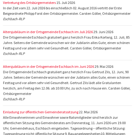
Vertretung des Ortsbürgermeisters
15. Juli 2026
In der Zeit vom 22. Juli 2026 bis einschließlich 02. August 2016 vertritt der Erste
Beigeordnete Philipp Forst den Ortsbürgermeister. Carsten Göller, Ortsbürgermeister
Eschbach-RLP
Altersjubiläum in der Ortsgemeinde Eschbach im Juli 2026
29. Juni 2026
Die Ortsgemeinde Eschbach gratuliert ganz herzlich Frau Erika Kortwig, 12. Juli, 85
Jahre. Seitens der Gemeinde wünschen wir der Jubilarin alles Gute, einen schönen
Festtag und vor allem sehr viel Gesundheit. Carsten Göller, Ortsbürgermeister
Eschbach-RLP
Altersjubiläum in der Ortsgemeinde Eschbach im Juni 2026
29. Mai 2026
Die Ortsgemeinde Eschbach gratuliert ganz herzlich Frau Gertrud Zils, 12. Juni, 90
Jahre. Seitens der Gemeinde wünschen wir der Jubilarin alles Gute, einen schönen
Festtag und vor allem sehr viel Gesundheit. Gertrud Zils lädt alle Gratulanten
herzlich, am Freitag den 12.06. ab 10:00 Uhr, zu sich nach Hause ein. Carsten Göller,
Ortsbürgermeister
Eschbach-RLP
Einladung zur öffentlichen Gemeinderatssitzung
22. Mai 2026
Alle Einwohnerinnen und Einwohner sowie Ratsmitglieder sind herzlich zur
öffentlichen Sitzung des Gemeinderates am Donnerstag, 11. Juni 2026 um 19.00
Uhr, Gemeindehaus, Eschbach eingeladen. Tagesordnung – öffentliche Sitzung:
Tagesordnung nicht-öffentliche Sitzung 9. Bauangelegenheiten10. Mitteilungen