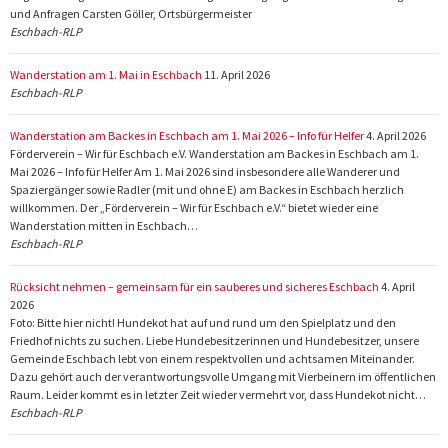
und Anfragen Carsten Göller, Ortsbürgermeister
Eschbach-RLP
Wanderstation am 1. Mai in Eschbach
11. April 2026
Eschbach-RLP
Wanderstation am Backes in Eschbach am 1. Mai 2026 – Info für Helfer
4. April 2026
Förderverein – Wir für Eschbach e.V. Wanderstation am Backes in Eschbach am 1.
Mai 2026 – Info für Helfer Am 1. Mai 2026 sind insbesondere alle Wanderer und
Spaziergänger sowie Radler (mit und ohne E) am Backes in Eschbach herzlich
willkommen. Der „Förderverein – Wir für Eschbach e.V.“ bietet wieder eine
Wanderstation mitten in Eschbach…
Eschbach-RLP
Rücksicht nehmen – gemeinsam für ein sauberes und sicheres Eschbach
4. April
2026
Foto: Bitte hier nicht! Hundekot hat auf und rund um den Spielplatz und den
Friedhof nichts zu suchen. Liebe Hundebesitzerinnen und Hundebesitzer, unsere
Gemeinde Eschbach lebt von einem respektvollen und achtsamen Miteinander.
Dazu gehört auch der verantwortungsvolle Umgang mit Vierbeinern im öffentlichen
Raum. Leider kommt es in letzter Zeit wieder vermehrt vor, dass Hundekot nicht…
Eschbach-RLP