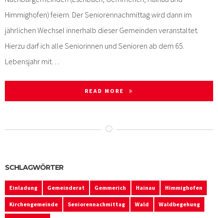
Himmighofen) feiern. Der Seniorennachmittag wird dann im
jährlichen Wechsel innerhalb dieser Gemeinden veranstaltet.
Hierzu darf ich alle Seniorinnen und Senioren ab dem 65.
Lebensjahr mit…
READ MORE
SCHLAGWÖRTER
Einladung
Gemeinderat
Gemmerich
Hainau
Himmighofen
Kirchengemeinde
Seniorennachmittag
Wald
Waldbegehung