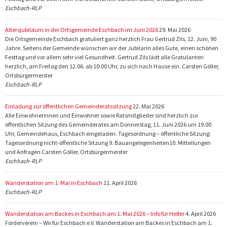
Eschbach-RLP
Altersjubiläum in der Ortsgemeinde Eschbach im Juni 2026
29. Mai 2026
Die Ortsgemeinde Eschbach gratuliert ganz herzlich Frau Gertrud Zils, 12. Juni, 90
Jahre. Seitens der Gemeinde wünschen wir der Jubilarin alles Gute, einen schönen
Festtag und vor allem sehr viel Gesundheit. Gertrud Zils lädt alle Gratulanten
herzlich, am Freitag den 12.06. ab 10:00 Uhr, zu sich nach Hause ein. Carsten Göller,
Ortsbürgermeister
Eschbach-RLP
Einladung zur öffentlichen Gemeinderatssitzung
22. Mai 2026
Alle Einwohnerinnen und Einwohner sowie Ratsmitglieder sind herzlich zur
öffentlichen Sitzung des Gemeinderates am Donnerstag, 11. Juni 2026 um 19.00
Uhr, Gemeindehaus, Eschbach eingeladen. Tagesordnung – öffentliche Sitzung:
Tagesordnung nicht-öffentliche Sitzung 9. Bauangelegenheiten10. Mitteilungen
und Anfragen Carsten Göller, Ortsbürgermeister
Eschbach-RLP
Wanderstation am 1. Mai in Eschbach
11. April 2026
Eschbach-RLP
Wanderstation am Backes in Eschbach am 1. Mai 2026 – Info für Helfer
4. April 2026
Förderverein – Wir für Eschbach e.V. Wanderstation am Backes in Eschbach am 1.