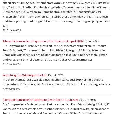
öffentlichen Sitzung des Gemeinderates am Donnerstag, 20. August 2026 um 19.00
Uhr, Treffpunkt Friedhof, Eschbach eingeladen. Tagesordnung – öffentliche Sitzung:
Die folgenden TOP werden im Gemeindehaus beraten. 4. Genehmigung von
Niederschriften 5. Informationen zum Eschbacher Gemeindewald 6. Mitteilungen
und Anfragen Tagesordnung nicht-öffentliche Sitzung 7. Planungsangelegenheiten
8.…
Eschbach-RLP
Altersjubiläum in der Ortsgemeinde Eschbach im August 2026
30. Juli 2026
Die Ortsgemeinde Eschbach gratuliert im August 2026 ganz herzlich Frau Marita
Forst, 2. August, 75 Jahre und Herrn Horst Klein, 31. August, 80 Jahre. Seitens der
Gemeinde wünschen wir den beiden Jubilaren alles Gute, einen schönen Festtag
und vor allem sehr viel Gesundheit. Carsten Göller, Ortsbürgermeister
Eschbach-RLP
Vertretung des Ortsbürgermeisters
15. Juli 2026
In der Zeit vom 22. Juli 2026 bis einschließlich 02. August 2016 vertritt der Erste
Beigeordnete Philipp Forst den Ortsbürgermeister. Carsten Göller, Ortsbürgermeister
Eschbach-RLP
Altersjubiläum in der Ortsgemeinde Eschbach im Juli 2026
29. Juni 2026
Die Ortsgemeinde Eschbach gratuliert ganz herzlich Frau Erika Kortwig, 12. Juli, 85
Jahre. Seitens der Gemeinde wünschen wir der Jubilarin alles Gute, einen schönen
Festtag und vor allem sehr viel Gesundheit. Carsten Göller, Ortsbürgermeister