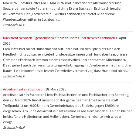
Mai 2026 – Info für Helfer Am 1. Mai 2026 sind insbesondere alle Wanderer und
Spaziergänger sowie Radler (mit und ohne E) am Backes in Eschbach herzlich
willkommen. Der „Förderverein – Wir für Eschbach e.V.“ bietet wieder eine
Wanderstation mitten in Eschbach…
Eschbach-RLP
Rücksicht nehmen – gemeinsam für ein sauberes und sicheres Eschbach
4. April
2026
Foto: Bitte hier nicht! Hundekot hat auf und rund um den Spielplatz und den
Friedhof nichts zu suchen. Liebe Hundebesitzerinnen und Hundebesitzer, unsere
Gemeinde Eschbach lebt von einem respektvollen und achtsamen Miteinander.
Dazu gehört auch der verantwortungsvolle Umgang mit Vierbeinern im öffentlichen
Raum. Leider kommt es in letzter Zeit wieder vermehrt vor, dass Hundekot nicht…
Eschbach-RLP
Arbeitseinsatz in Eschbach
18. März 2026
Arbeitseinsatz in Eschbach Liebe Eschbacherinnen und Eschbacher, am Samstag,
den 28. März 2026, findet unser nächster gemeinsamer Arbeitseinsatz statt.
Treffpunkt ist um 9:00 Uhr am Gemeindehaus, das Ende ist gegen 12:00 Uhr
vorgesehen. Am Ende des Arbeitseinsatzes wird es am Gemeindehaus einen kleinen
Imbiss für die Helferinnen und Helfer geben. Gemeinsam möchten wir wieder
einige…
Eschbach-RLP