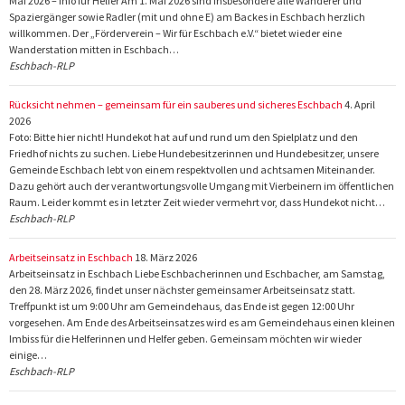
Mai 2026 – Info für Helfer Am 1. Mai 2026 sind insbesondere alle Wanderer und
Spaziergänger sowie Radler (mit und ohne E) am Backes in Eschbach herzlich
willkommen. Der „Förderverein – Wir für Eschbach e.V.“ bietet wieder eine
Wanderstation mitten in Eschbach…
Eschbach-RLP
Rücksicht nehmen – gemeinsam für ein sauberes und sicheres Eschbach
4. April
2026
Foto: Bitte hier nicht! Hundekot hat auf und rund um den Spielplatz und den
Friedhof nichts zu suchen. Liebe Hundebesitzerinnen und Hundebesitzer, unsere
Gemeinde Eschbach lebt von einem respektvollen und achtsamen Miteinander.
Dazu gehört auch der verantwortungsvolle Umgang mit Vierbeinern im öffentlichen
Raum. Leider kommt es in letzter Zeit wieder vermehrt vor, dass Hundekot nicht…
Eschbach-RLP
Arbeitseinsatz in Eschbach
18. März 2026
Arbeitseinsatz in Eschbach Liebe Eschbacherinnen und Eschbacher, am Samstag,
den 28. März 2026, findet unser nächster gemeinsamer Arbeitseinsatz statt.
Treffpunkt ist um 9:00 Uhr am Gemeindehaus, das Ende ist gegen 12:00 Uhr
vorgesehen. Am Ende des Arbeitseinsatzes wird es am Gemeindehaus einen kleinen
Imbiss für die Helferinnen und Helfer geben. Gemeinsam möchten wir wieder
einige…
Eschbach-RLP