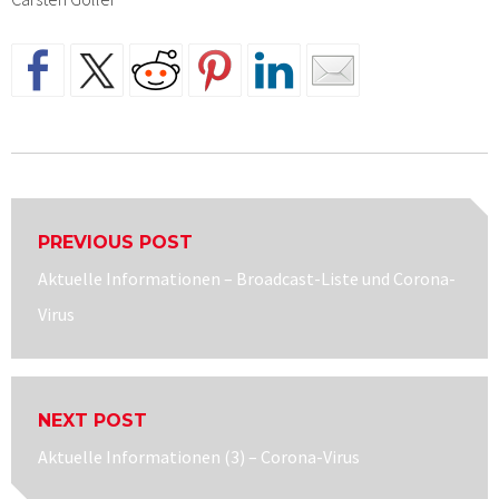
Beitragsnavigation
PREVIOUS POST
Previous
Aktuelle Informationen – Broadcast-Liste und Corona-
post:
Virus
NEXT POST
Next
Aktuelle Informationen (3) – Corona-Virus
post: