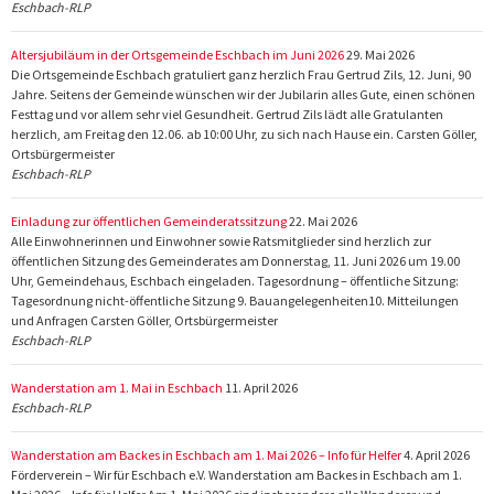
Eschbach-RLP
Altersjubiläum in der Ortsgemeinde Eschbach im Juni 2026
29. Mai 2026
Die Ortsgemeinde Eschbach gratuliert ganz herzlich Frau Gertrud Zils, 12. Juni, 90
Jahre. Seitens der Gemeinde wünschen wir der Jubilarin alles Gute, einen schönen
Festtag und vor allem sehr viel Gesundheit. Gertrud Zils lädt alle Gratulanten
herzlich, am Freitag den 12.06. ab 10:00 Uhr, zu sich nach Hause ein. Carsten Göller,
Ortsbürgermeister
Eschbach-RLP
Einladung zur öffentlichen Gemeinderatssitzung
22. Mai 2026
Alle Einwohnerinnen und Einwohner sowie Ratsmitglieder sind herzlich zur
öffentlichen Sitzung des Gemeinderates am Donnerstag, 11. Juni 2026 um 19.00
Uhr, Gemeindehaus, Eschbach eingeladen. Tagesordnung – öffentliche Sitzung:
Tagesordnung nicht-öffentliche Sitzung 9. Bauangelegenheiten10. Mitteilungen
und Anfragen Carsten Göller, Ortsbürgermeister
Eschbach-RLP
Wanderstation am 1. Mai in Eschbach
11. April 2026
Eschbach-RLP
Wanderstation am Backes in Eschbach am 1. Mai 2026 – Info für Helfer
4. April 2026
Förderverein – Wir für Eschbach e.V. Wanderstation am Backes in Eschbach am 1.