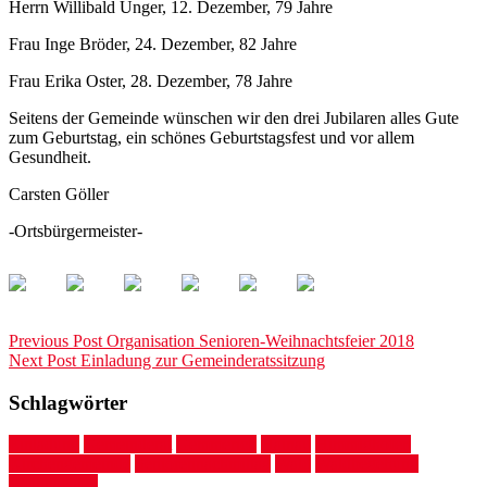
Herrn Willibald Unger, 12. Dezember, 79 Jahre
Frau Inge Bröder, 24. Dezember, 82 Jahre
Frau Erika Oster, 28. Dezember, 78 Jahre
Seitens der Gemeinde wünschen wir den drei Jubilaren alles Gute
zum Geburtstag, ein schönes Geburtstagsfest und vor allem
Gesundheit.
Carsten Göller
-Ortsbürgermeister-
Beitragsnavigation
Previous
Previous Post
Organisation Senioren-Weihnachtsfeier 2018
Next
post:
Next Post
Einladung zur Gemeinderatssitzung
post:
Schlagwörter
Einladung
Gemeinderat
Gemmerich
Hainau
Himmighofen
Kirchengemeinde
Seniorennachmittag
Wald
Waldbegehung
Weihnachten