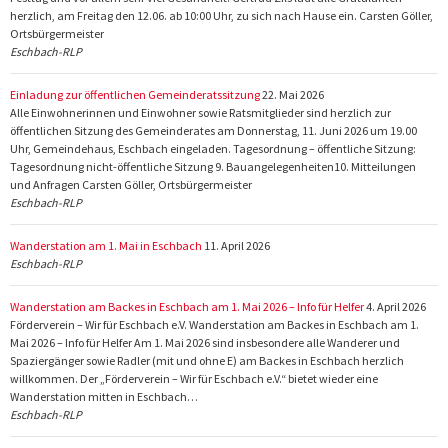
herzlich, am Freitag den 12.06. ab 10:00 Uhr, zu sich nach Hause ein. Carsten Göller,
Ortsbürgermeister
Eschbach-RLP
Einladung zur öffentlichen Gemeinderatssitzung
22. Mai 2026
Alle Einwohnerinnen und Einwohner sowie Ratsmitglieder sind herzlich zur
öffentlichen Sitzung des Gemeinderates am Donnerstag, 11. Juni 2026 um 19.00
Uhr, Gemeindehaus, Eschbach eingeladen. Tagesordnung – öffentliche Sitzung:
Tagesordnung nicht-öffentliche Sitzung 9. Bauangelegenheiten10. Mitteilungen
und Anfragen Carsten Göller, Ortsbürgermeister
Eschbach-RLP
Wanderstation am 1. Mai in Eschbach
11. April 2026
Eschbach-RLP
Wanderstation am Backes in Eschbach am 1. Mai 2026 – Info für Helfer
4. April 2026
Förderverein – Wir für Eschbach e.V. Wanderstation am Backes in Eschbach am 1.
Mai 2026 – Info für Helfer Am 1. Mai 2026 sind insbesondere alle Wanderer und
Spaziergänger sowie Radler (mit und ohne E) am Backes in Eschbach herzlich
willkommen. Der „Förderverein – Wir für Eschbach e.V.“ bietet wieder eine
Wanderstation mitten in Eschbach…
Eschbach-RLP