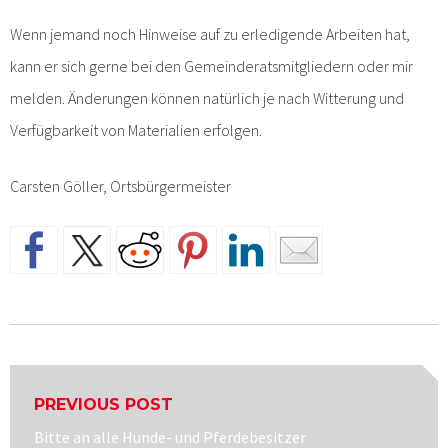
Wenn jemand noch Hinweise auf zu erledigende Arbeiten hat,
kann er sich gerne bei den Gemeinderatsmitgliedern oder mir
melden. Änderungen können natürlich je nach Witterung und
Verfügbarkeit von Materialien erfolgen.
Carsten Göller, Ortsbürgermeister
Beitragsnavigation
PREVIOUS POST
Previous
Bitte an alle Hunde- und Pferdebesitzer