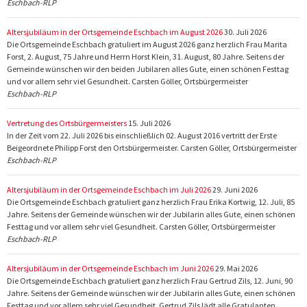
Eschbach-RLP
Altersjubiläum in der Ortsgemeinde Eschbach im August 2026
30. Juli 2026
Die Ortsgemeinde Eschbach gratuliert im August 2026 ganz herzlich Frau Marita
Forst, 2. August, 75 Jahre und Herrn Horst Klein, 31. August, 80 Jahre. Seitens der
Gemeinde wünschen wir den beiden Jubilaren alles Gute, einen schönen Festtag
und vor allem sehr viel Gesundheit. Carsten Göller, Ortsbürgermeister
Eschbach-RLP
Vertretung des Ortsbürgermeisters
15. Juli 2026
In der Zeit vom 22. Juli 2026 bis einschließlich 02. August 2016 vertritt der Erste
Beigeordnete Philipp Forst den Ortsbürgermeister. Carsten Göller, Ortsbürgermeister
Eschbach-RLP
Altersjubiläum in der Ortsgemeinde Eschbach im Juli 2026
29. Juni 2026
Die Ortsgemeinde Eschbach gratuliert ganz herzlich Frau Erika Kortwig, 12. Juli, 85
Jahre. Seitens der Gemeinde wünschen wir der Jubilarin alles Gute, einen schönen
Festtag und vor allem sehr viel Gesundheit. Carsten Göller, Ortsbürgermeister
Eschbach-RLP
Altersjubiläum in der Ortsgemeinde Eschbach im Juni 2026
29. Mai 2026
Die Ortsgemeinde Eschbach gratuliert ganz herzlich Frau Gertrud Zils, 12. Juni, 90
Jahre. Seitens der Gemeinde wünschen wir der Jubilarin alles Gute, einen schönen
Festtag und vor allem sehr viel Gesundheit. Gertrud Zils lädt alle Gratulanten