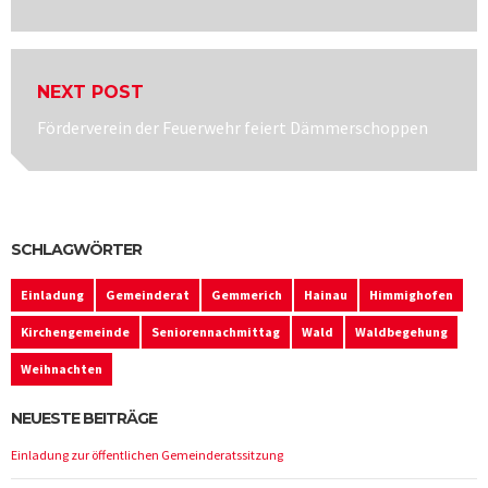
post:
NEXT POST
Next
Förderverein der Feuerwehr feiert Dämmerschoppen
post:
SCHLAGWÖRTER
Einladung
Gemeinderat
Gemmerich
Hainau
Himmighofen
Kirchengemeinde
Seniorennachmittag
Wald
Waldbegehung
Weihnachten
NEUESTE BEITRÄGE
Einladung zur öffentlichen Gemeinderatssitzung