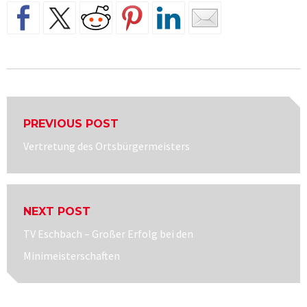
Beitragsnavigation
PREVIOUS POST
Previous
Vertretung des Ortsbürgermeisters
post:
NEXT POST
Next
TV Eschbach – Großer Erfolg bei den
post:
Minimeisterschaften