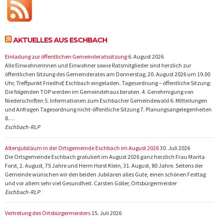
AKTUELLES AUS ESCHBACH
Einladung zur öffentlichen Gemeinderatssitzung
6. August 2026
Alle Einwohnerinnen und Einwohner sowie Ratsmitglieder sind herzlich zur
öffentlichen Sitzung des Gemeinderates am Donnerstag, 20. August 2026 um 19.00
Uhr, Treffpunkt Friedhof, Eschbach eingeladen. Tagesordnung – öffentliche Sitzung:
Die folgenden TOP werden im Gemeindehaus beraten. 4. Genehmigung von
Niederschriften 5. Informationen zum Eschbacher Gemeindewald 6. Mitteilungen
und Anfragen Tagesordnung nicht-öffentliche Sitzung 7. Planungsangelegenheiten
8.…
Eschbach-RLP
Altersjubiläum in der Ortsgemeinde Eschbach im August 2026
30. Juli 2026
Die Ortsgemeinde Eschbach gratuliert im August 2026 ganz herzlich Frau Marita
Forst, 2. August, 75 Jahre und Herrn Horst Klein, 31. August, 80 Jahre. Seitens der
Gemeinde wünschen wir den beiden Jubilaren alles Gute, einen schönen Festtag
und vor allem sehr viel Gesundheit. Carsten Göller, Ortsbürgermeister
Eschbach-RLP
Vertretung des Ortsbürgermeisters
15. Juli 2026