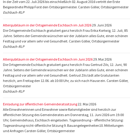
In der Zeit vom 22. Juli 2026 bis einschließlich 02. August 2016 vertritt der Erste
Beigeordnete Philipp Forst den Ortsbürgermeister. Carsten Göller, Ortsbürgermeister
Eschbach-RLP
Altersjubiläum in der Ortsgemeinde Eschbach im Juli 2026
29. Juni 2026
Die Ortsgemeinde Eschbach gratuliert ganz herzlich Frau Erika Kortwig, 12. Juli, 85
Jahre. Seitens der Gemeinde wünschen wir der Jubilarin alles Gute, einen schönen
Festtag und vor allem sehr viel Gesundheit. Carsten Göller, Ortsbürgermeister
Eschbach-RLP
Altersjubiläum in der Ortsgemeinde Eschbach im Juni 2026
29. Mai 2026
Die Ortsgemeinde Eschbach gratuliert ganz herzlich Frau Gertrud Zils, 12. Juni, 90
Jahre. Seitens der Gemeinde wünschen wir der Jubilarin alles Gute, einen schönen
Festtag und vor allem sehr viel Gesundheit. Gertrud Zils lädt alle Gratulanten
herzlich, am Freitag den 12.06. ab 10:00 Uhr, zu sich nach Hause ein. Carsten Göller,
Ortsbürgermeister
Eschbach-RLP
Einladung zur öffentlichen Gemeinderatssitzung
22. Mai 2026
Alle Einwohnerinnen und Einwohner sowie Ratsmitglieder sind herzlich zur
öffentlichen Sitzung des Gemeinderates am Donnerstag, 11. Juni 2026 um 19.00
Uhr, Gemeindehaus, Eschbach eingeladen. Tagesordnung – öffentliche Sitzung:
Tagesordnung nicht-öffentliche Sitzung 9. Bauangelegenheiten10. Mitteilungen
und Anfragen Carsten Göller, Ortsbürgermeister