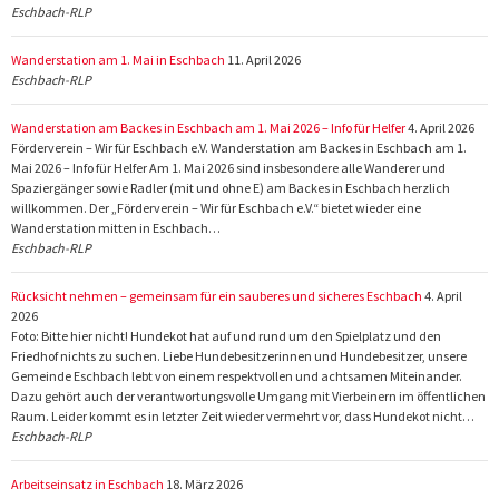
Eschbach-RLP
Wanderstation am 1. Mai in Eschbach
11. April 2026
Eschbach-RLP
Wanderstation am Backes in Eschbach am 1. Mai 2026 – Info für Helfer
4. April 2026
Förderverein – Wir für Eschbach e.V. Wanderstation am Backes in Eschbach am 1.
Mai 2026 – Info für Helfer Am 1. Mai 2026 sind insbesondere alle Wanderer und
Spaziergänger sowie Radler (mit und ohne E) am Backes in Eschbach herzlich
willkommen. Der „Förderverein – Wir für Eschbach e.V.“ bietet wieder eine
Wanderstation mitten in Eschbach…
Eschbach-RLP
Rücksicht nehmen – gemeinsam für ein sauberes und sicheres Eschbach
4. April
2026
Foto: Bitte hier nicht! Hundekot hat auf und rund um den Spielplatz und den
Friedhof nichts zu suchen. Liebe Hundebesitzerinnen und Hundebesitzer, unsere
Gemeinde Eschbach lebt von einem respektvollen und achtsamen Miteinander.
Dazu gehört auch der verantwortungsvolle Umgang mit Vierbeinern im öffentlichen
Raum. Leider kommt es in letzter Zeit wieder vermehrt vor, dass Hundekot nicht…
Eschbach-RLP
Arbeitseinsatz in Eschbach
18. März 2026