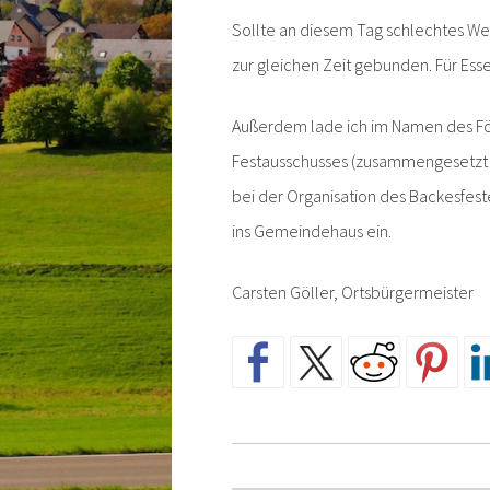
Sollte an diesem Tag schlechtes Wet
zur gleichen Zeit gebunden. Für Ess
Außerdem lade ich im Namen des Förd
Festausschusses (zusammengesetzt aus
bei der Organisation des Backesfest
ins Gemeindehaus ein.
Carsten Göller, Ortsbürgermeister