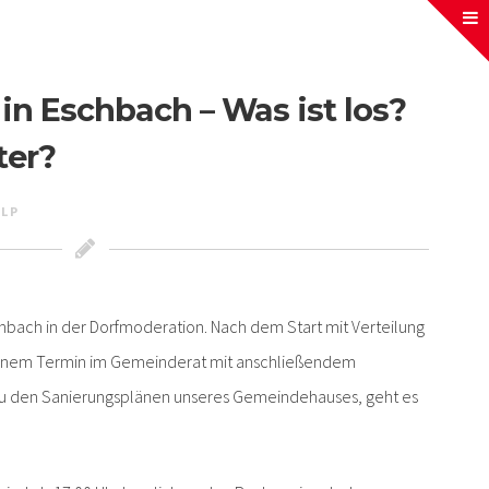
in Eschbach – Was ist los?
ter?
LP
hbach in der Dorfmoderation. Nach dem Start mit Verteilung
 einem Termin im Gemeinderat mit anschließendem
u den Sanierungsplänen unseres Gemeindehauses, geht es