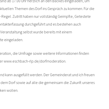
sind ab 17.00 Uhr herzlich an den Backes eingeladen, um
ktuellen Themen des Dorf ins Gespräch zu kommen. Für die
-Regel. Zutritt haben nur vollständig Geimpfte, Getestete
ontakterfassung durchgeführt und es bestehen auch
r Veranstaltung selbst wurde bereits mit einem
lte eingeladen.
eration, die Umfrage sowie weitere Informationen finden
ter www.eschbach-rlp.de/dorfmoderation.
 und kann ausgefüllt werden. Der Gemeinderat und ich freuen
 dem Dorf sowie auf alle die gemeinsam die Zukunft unseres
cken wollen.