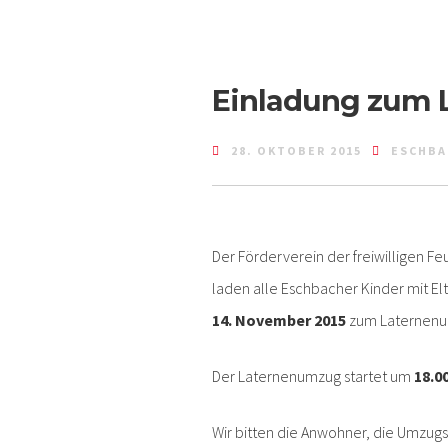
Einladung zum
28. OKTOBER 2015
ESCHBA
Der Förderverein der freiwilligen F
laden alle Eschbacher Kinder mit E
14. November 2015
zum Laternenu
Der Laternenumzug startet um
18.0
Wir bitten die Anwohner, die Umzugs