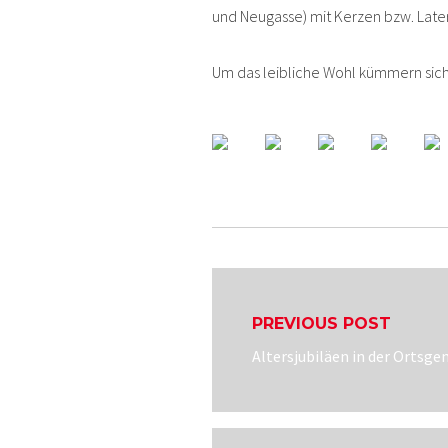
und Neugasse) mit Kerzen bzw. Lat
Um das leibliche Wohl kümmern sic
Beitragsnavigatio
PREVIOUS POST
Previous
Altersjubiläen in der Orts
post: