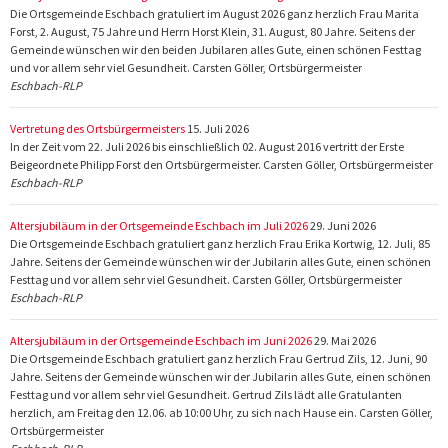
Die Ortsgemeinde Eschbach gratuliert im August 2026 ganz herzlich Frau Marita
Forst, 2. August, 75 Jahre und Herrn Horst Klein, 31. August, 80 Jahre. Seitens der
Gemeinde wünschen wir den beiden Jubilaren alles Gute, einen schönen Festtag
und vor allem sehr viel Gesundheit. Carsten Göller, Ortsbürgermeister
Eschbach-RLP
Vertretung des Ortsbürgermeisters
15. Juli 2026
In der Zeit vom 22. Juli 2026 bis einschließlich 02. August 2016 vertritt der Erste
Beigeordnete Philipp Forst den Ortsbürgermeister. Carsten Göller, Ortsbürgermeister
Eschbach-RLP
Altersjubiläum in der Ortsgemeinde Eschbach im Juli 2026
29. Juni 2026
Die Ortsgemeinde Eschbach gratuliert ganz herzlich Frau Erika Kortwig, 12. Juli, 85
Jahre. Seitens der Gemeinde wünschen wir der Jubilarin alles Gute, einen schönen
Festtag und vor allem sehr viel Gesundheit. Carsten Göller, Ortsbürgermeister
Eschbach-RLP
Altersjubiläum in der Ortsgemeinde Eschbach im Juni 2026
29. Mai 2026
Die Ortsgemeinde Eschbach gratuliert ganz herzlich Frau Gertrud Zils, 12. Juni, 90
Jahre. Seitens der Gemeinde wünschen wir der Jubilarin alles Gute, einen schönen
Festtag und vor allem sehr viel Gesundheit. Gertrud Zils lädt alle Gratulanten
herzlich, am Freitag den 12.06. ab 10:00 Uhr, zu sich nach Hause ein. Carsten Göller,
Ortsbürgermeister