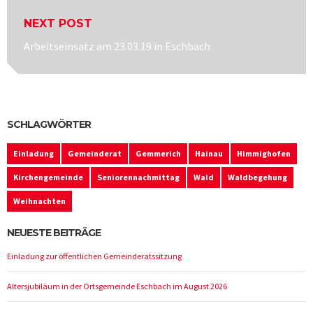
NEXT POST
Next
Arbeitseinsatz am 23.03.19 in Eschbach
post:
SCHLAGWÖRTER
Einladung
Gemeinderat
Gemmerich
Hainau
Himmighofen
Kirchengemeinde
Seniorennachmittag
Wald
Waldbegehung
Weihnachten
NEUESTE BEITRÄGE
Einladung zur öffentlichen Gemeinderatssitzung
Altersjubiläum in der Ortsgemeinde Eschbach im August 2026