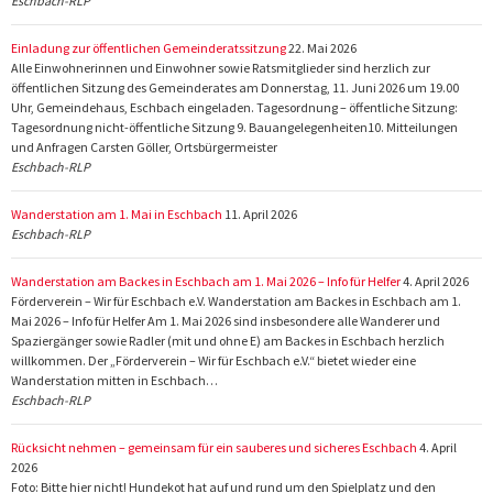
Eschbach-RLP
Einladung zur öffentlichen Gemeinderatssitzung
22. Mai 2026
Alle Einwohnerinnen und Einwohner sowie Ratsmitglieder sind herzlich zur
öffentlichen Sitzung des Gemeinderates am Donnerstag, 11. Juni 2026 um 19.00
Uhr, Gemeindehaus, Eschbach eingeladen. Tagesordnung – öffentliche Sitzung:
Tagesordnung nicht-öffentliche Sitzung 9. Bauangelegenheiten10. Mitteilungen
und Anfragen Carsten Göller, Ortsbürgermeister
Eschbach-RLP
Wanderstation am 1. Mai in Eschbach
11. April 2026
Eschbach-RLP
Wanderstation am Backes in Eschbach am 1. Mai 2026 – Info für Helfer
4. April 2026
Förderverein – Wir für Eschbach e.V. Wanderstation am Backes in Eschbach am 1.
Mai 2026 – Info für Helfer Am 1. Mai 2026 sind insbesondere alle Wanderer und
Spaziergänger sowie Radler (mit und ohne E) am Backes in Eschbach herzlich
willkommen. Der „Förderverein – Wir für Eschbach e.V.“ bietet wieder eine
Wanderstation mitten in Eschbach…
Eschbach-RLP
Rücksicht nehmen – gemeinsam für ein sauberes und sicheres Eschbach
4. April
2026
Foto: Bitte hier nicht! Hundekot hat auf und rund um den Spielplatz und den