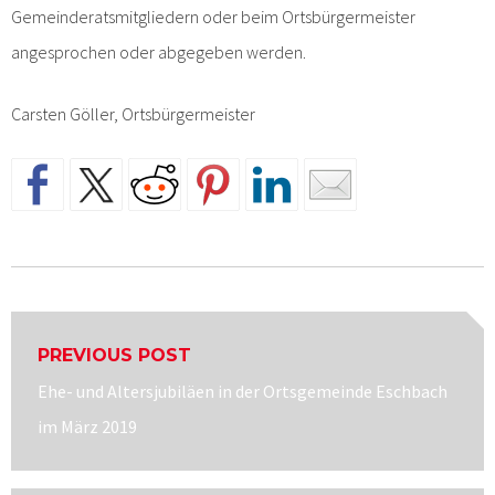
Gemeinderatsmitgliedern oder beim Ortsbürgermeister
angesprochen oder abgegeben werden.
Carsten Göller, Ortsbürgermeister
Beitragsnavigation
PREVIOUS POST
Previous
Ehe- und Altersjubiläen in der Ortsgemeinde Eschbach
post:
im März 2019