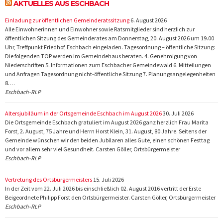
AKTUELLES AUS ESCHBACH
Einladung zur öffentlichen Gemeinderatssitzung
6. August 2026
Alle Einwohnerinnen und Einwohner sowie Ratsmitglieder sind herzlich zur
öffentlichen Sitzung des Gemeinderates am Donnerstag, 20. August 2026 um 19.00
Uhr, Treffpunkt Friedhof, Eschbach eingeladen. Tagesordnung – öffentliche Sitzung:
Die folgenden TOP werden im Gemeindehaus beraten. 4. Genehmigung von
Niederschriften 5. Informationen zum Eschbacher Gemeindewald 6. Mitteilungen
und Anfragen Tagesordnung nicht-öffentliche Sitzung 7. Planungsangelegenheiten
8.…
Eschbach-RLP
Altersjubiläum in der Ortsgemeinde Eschbach im August 2026
30. Juli 2026
Die Ortsgemeinde Eschbach gratuliert im August 2026 ganz herzlich Frau Marita
Forst, 2. August, 75 Jahre und Herrn Horst Klein, 31. August, 80 Jahre. Seitens der
Gemeinde wünschen wir den beiden Jubilaren alles Gute, einen schönen Festtag
und vor allem sehr viel Gesundheit. Carsten Göller, Ortsbürgermeister
Eschbach-RLP
Vertretung des Ortsbürgermeisters
15. Juli 2026
In der Zeit vom 22. Juli 2026 bis einschließlich 02. August 2016 vertritt der Erste
Beigeordnete Philipp Forst den Ortsbürgermeister. Carsten Göller, Ortsbürgermeister
Eschbach-RLP