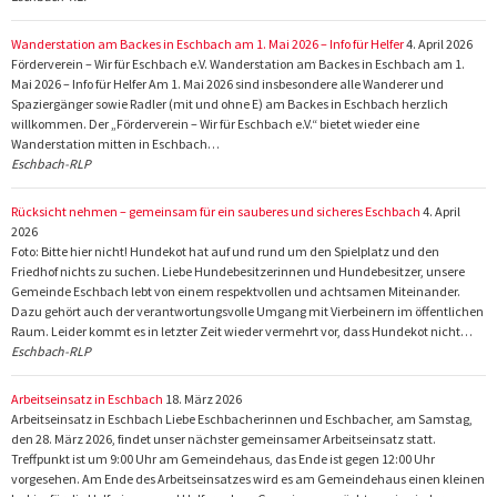
Wanderstation am Backes in Eschbach am 1. Mai 2026 – Info für Helfer
4. April 2026
Förderverein – Wir für Eschbach e.V. Wanderstation am Backes in Eschbach am 1.
Mai 2026 – Info für Helfer Am 1. Mai 2026 sind insbesondere alle Wanderer und
Spaziergänger sowie Radler (mit und ohne E) am Backes in Eschbach herzlich
willkommen. Der „Förderverein – Wir für Eschbach e.V.“ bietet wieder eine
Wanderstation mitten in Eschbach…
Eschbach-RLP
Rücksicht nehmen – gemeinsam für ein sauberes und sicheres Eschbach
4. April
2026
Foto: Bitte hier nicht! Hundekot hat auf und rund um den Spielplatz und den
Friedhof nichts zu suchen. Liebe Hundebesitzerinnen und Hundebesitzer, unsere
Gemeinde Eschbach lebt von einem respektvollen und achtsamen Miteinander.
Dazu gehört auch der verantwortungsvolle Umgang mit Vierbeinern im öffentlichen
Raum. Leider kommt es in letzter Zeit wieder vermehrt vor, dass Hundekot nicht…
Eschbach-RLP
Arbeitseinsatz in Eschbach
18. März 2026
Arbeitseinsatz in Eschbach Liebe Eschbacherinnen und Eschbacher, am Samstag,
den 28. März 2026, findet unser nächster gemeinsamer Arbeitseinsatz statt.
Treffpunkt ist um 9:00 Uhr am Gemeindehaus, das Ende ist gegen 12:00 Uhr
vorgesehen. Am Ende des Arbeitseinsatzes wird es am Gemeindehaus einen kleinen