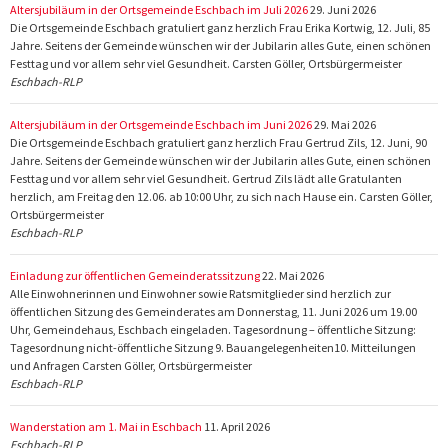
Altersjubiläum in der Ortsgemeinde Eschbach im Juli 2026
29. Juni 2026
Die Ortsgemeinde Eschbach gratuliert ganz herzlich Frau Erika Kortwig, 12. Juli, 85
Jahre. Seitens der Gemeinde wünschen wir der Jubilarin alles Gute, einen schönen
Festtag und vor allem sehr viel Gesundheit. Carsten Göller, Ortsbürgermeister
Eschbach-RLP
Altersjubiläum in der Ortsgemeinde Eschbach im Juni 2026
29. Mai 2026
Die Ortsgemeinde Eschbach gratuliert ganz herzlich Frau Gertrud Zils, 12. Juni, 90
Jahre. Seitens der Gemeinde wünschen wir der Jubilarin alles Gute, einen schönen
Festtag und vor allem sehr viel Gesundheit. Gertrud Zils lädt alle Gratulanten
herzlich, am Freitag den 12.06. ab 10:00 Uhr, zu sich nach Hause ein. Carsten Göller,
Ortsbürgermeister
Eschbach-RLP
Einladung zur öffentlichen Gemeinderatssitzung
22. Mai 2026
Alle Einwohnerinnen und Einwohner sowie Ratsmitglieder sind herzlich zur
öffentlichen Sitzung des Gemeinderates am Donnerstag, 11. Juni 2026 um 19.00
Uhr, Gemeindehaus, Eschbach eingeladen. Tagesordnung – öffentliche Sitzung:
Tagesordnung nicht-öffentliche Sitzung 9. Bauangelegenheiten10. Mitteilungen
und Anfragen Carsten Göller, Ortsbürgermeister
Eschbach-RLP
Wanderstation am 1. Mai in Eschbach
11. April 2026
Eschbach-RLP