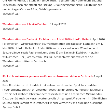
Uhr, Gemeindehaus, Eschbach eingeladen. Tagesordnung – öffentliche Sitzung:
Tagesordnung nicht-öffentliche Sitzung 9. Bauangelegenheiten10. Mitteilungen
und Anfragen Carsten Göller, Ortsbürgermeister
Eschbach-RLP
Wanderstation am 1. Mai in Eschbach
11. April 2026
Eschbach-RLP
Wanderstation am Backes in Eschbach am 1. Mai 2026 – Info für Helfer
4. April 2026
Förderverein – Wir für Eschbach e.V. Wanderstation am Backes in Eschbach am 1.
Mai 2026 – Info für Helfer Am 1. Mai 2026 sind insbesondere alle Wanderer und
Spaziergänger sowie Radler (mit und ohne E) am Backes in Eschbach herzlich
willkommen. Der „Förderverein – Wir für Eschbach e.V.“ bietet wieder eine
Wanderstation mitten in Eschbach…
Eschbach-RLP
Rücksicht nehmen – gemeinsam für ein sauberes und sicheres Eschbach
4. April
2026
Foto: Bitte hier nicht! Hundekot hat auf und rund um den Spielplatz und den
Friedhof nichts zu suchen. Liebe Hundebesitzerinnen und Hundebesitzer, unsere
Gemeinde Eschbach lebt von einem respektvollen und achtsamen Miteinander.
Dazu gehört auch der verantwortungsvolle Umgang mit Vierbeinern im öffentlichen
Raum. Leider kommt es in letzter Zeit wieder vermehrt vor, dass Hundekot nicht…
Eschbach-RLP