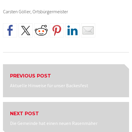
Carsten Göller, Ortsbürgermeister
Beitragsnavigation
PREVIOUS POST
Previous
Aktuelle Hinweise für unser Backesfest
post:
NEXT POST
Next
Die Gemeinde hat einen neuen Rasenmäher