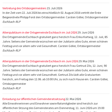
Vertretung des Ortsbürgermeisters
15. Juli 2026
In der Zeit vom 22. Juli 2026 bis einschließlich 02. August 2016 vertritt der Erste
Beigeordnete Philipp Forst den Ortsbürgermeister. Carsten Göller, Ortsbürgermeister
Eschbach-RLP
Altersjubiläum in der Ortsgemeinde Eschbach im Juli 2026
29. Juni 2026
Die Ortsgemeinde Eschbach gratuliert ganz herzlich Frau Erika Kortwig, 12. Juli, 85
Jahre. Seitens der Gemeinde wünschen wir der Jubilarin alles Gute, einen schönen
Festtag und vor allem sehr viel Gesundheit. Carsten Göller, Ortsbürgermeister
Eschbach-RLP
Altersjubiläum in der Ortsgemeinde Eschbach im Juni 2026
29. Mai 2026
Die Ortsgemeinde Eschbach gratuliert ganz herzlich Frau Gertrud Zils, 12. Juni, 90
Jahre. Seitens der Gemeinde wünschen wir der Jubilarin alles Gute, einen schönen
Festtag und vor allem sehr viel Gesundheit. Gertrud Zils lädt alle Gratulanten
herzlich, am Freitag den 12.06. ab 10:00 Uhr, zu sich nach Hause ein. Carsten Göller,
Ortsbürgermeister
Eschbach-RLP
Einladung zur öffentlichen Gemeinderatssitzung
22. Mai 2026
Alle Einwohnerinnen und Einwohner sowie Ratsmitglieder sind herzlich zur
öffentlichen Sitzung des Gemeinderates am Donnerstag, 11. Juni 2026 um 19.00