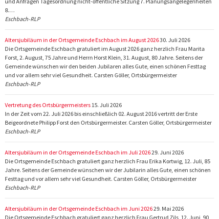
und Anfragen Tagesordnung nicht-öffentliche Sitzung 7. Planungsangelegenheiten
8.…
Eschbach-RLP
Altersjubiläum in der Ortsgemeinde Eschbach im August 2026
30. Juli 2026
Die Ortsgemeinde Eschbach gratuliert im August 2026 ganz herzlich Frau Marita
Forst, 2. August, 75 Jahre und Herrn Horst Klein, 31. August, 80 Jahre. Seitens der
Gemeinde wünschen wir den beiden Jubilaren alles Gute, einen schönen Festtag
und vor allem sehr viel Gesundheit. Carsten Göller, Ortsbürgermeister
Eschbach-RLP
Vertretung des Ortsbürgermeisters
15. Juli 2026
In der Zeit vom 22. Juli 2026 bis einschließlich 02. August 2016 vertritt der Erste
Beigeordnete Philipp Forst den Ortsbürgermeister. Carsten Göller, Ortsbürgermeister
Eschbach-RLP
Altersjubiläum in der Ortsgemeinde Eschbach im Juli 2026
29. Juni 2026
Die Ortsgemeinde Eschbach gratuliert ganz herzlich Frau Erika Kortwig, 12. Juli, 85
Jahre. Seitens der Gemeinde wünschen wir der Jubilarin alles Gute, einen schönen
Festtag und vor allem sehr viel Gesundheit. Carsten Göller, Ortsbürgermeister
Eschbach-RLP
Altersjubiläum in der Ortsgemeinde Eschbach im Juni 2026
29. Mai 2026
Die Ortsgemeinde Eschbach gratuliert ganz herzlich Frau Gertrud Zils, 12. Juni, 90