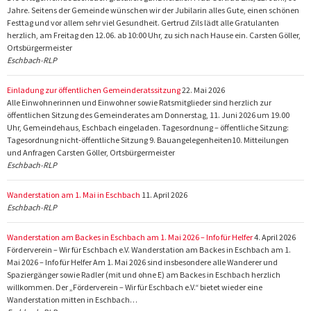
Jahre. Seitens der Gemeinde wünschen wir der Jubilarin alles Gute, einen schönen
Festtag und vor allem sehr viel Gesundheit. Gertrud Zils lädt alle Gratulanten
herzlich, am Freitag den 12.06. ab 10:00 Uhr, zu sich nach Hause ein. Carsten Göller,
Ortsbürgermeister
Eschbach-RLP
Einladung zur öffentlichen Gemeinderatssitzung
22. Mai 2026
Alle Einwohnerinnen und Einwohner sowie Ratsmitglieder sind herzlich zur
öffentlichen Sitzung des Gemeinderates am Donnerstag, 11. Juni 2026 um 19.00
Uhr, Gemeindehaus, Eschbach eingeladen. Tagesordnung – öffentliche Sitzung:
Tagesordnung nicht-öffentliche Sitzung 9. Bauangelegenheiten10. Mitteilungen
und Anfragen Carsten Göller, Ortsbürgermeister
Eschbach-RLP
Wanderstation am 1. Mai in Eschbach
11. April 2026
Eschbach-RLP
Wanderstation am Backes in Eschbach am 1. Mai 2026 – Info für Helfer
4. April 2026
Förderverein – Wir für Eschbach e.V. Wanderstation am Backes in Eschbach am 1.
Mai 2026 – Info für Helfer Am 1. Mai 2026 sind insbesondere alle Wanderer und
Spaziergänger sowie Radler (mit und ohne E) am Backes in Eschbach herzlich
willkommen. Der „Förderverein – Wir für Eschbach e.V.“ bietet wieder eine
Wanderstation mitten in Eschbach…