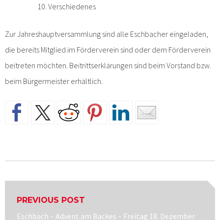
Verschiedenes
Zur Jahreshauptversammlung sind alle Eschbacher eingeladen,
die bereits Mitglied im Förderverein sind oder dem Förderverein
beitreten möchten. Beitrittserklärungen sind beim Vorstand bzw.
beim Bürgermeister erhältlich.
Beitragsnavigation
PREVIOUS POST
Previous
Eschbach – Advent am Backes – Freitag 18. Dezember