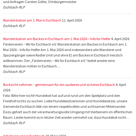
und Anfragen Carsten Göller, Ortsbürgermeister
Eschbach-RLP
Wanderstation am 1. Mai in Eschbach
11. April 2026
Eschbach-RLP
Wanderstation am Backes in Eschbach am 1. Mai 2026 – Info für Helfer
4. April 2026
Förderverein – Wir für Eschbach e.V. Wanderstation am Backes in Eschbach am 1.
Mai 2026 – Info für Helfer Am 1. Mai 2026 sind insbesondere alle Wanderer und
Spaziergänger sowie Radler (mit und ohne E) am Backes in Eschbach herzlich
willkommen. Der „Förderverein – Wir für Eschbach e.V.“ bietet wieder eine
Wanderstation mitten in Eschbach…
Eschbach-RLP
Rücksicht nehmen – gemeinsam für ein sauberes und sicheres Eschbach
4. April
2026
Foto: Bitte hier nicht! Hundekot hat auf und rund um den Spielplatz und den
Friedhof nichts zu suchen. Liebe Hundebesitzerinnen und Hundebesitzer, unsere
Gemeinde Eschbach lebt von einem respektvollen und achtsamen Miteinander.
Dazu gehört auch der verantwortungsvolle Umgang mit Vierbeinern im öffentlichen
Raum. Leider kommt es in letzter Zeit wieder vermehrt vor, dass Hundekot nicht…
Eschbach-RLP
Arbeitseinsatz in Eschbach
18. März 2026