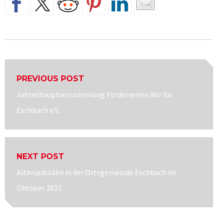
Beitragsnavigation
PREVIOUS POST
Previous
Jahreshauptversammlung Förderverein Wir für
post:
Eschbach e.V.
NEXT POST
Next
Altersjubiläen in der Ortsgemeinde Eschbach im
post:
Oktober 2021