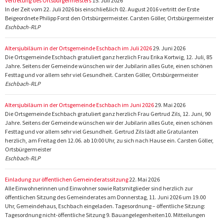
Vertretung des Ortsbürgermeisters
15. Juli 2026
In der Zeit vom 22. Juli 2026 bis einschließlich 02. August 2016 vertritt der Erste
Beigeordnete Philipp Forst den Ortsbürgermeister. Carsten Göller, Ortsbürgermeister
Eschbach-RLP
Altersjubiläum in der Ortsgemeinde Eschbach im Juli 2026
29. Juni 2026
Die Ortsgemeinde Eschbach gratuliert ganz herzlich Frau Erika Kortwig, 12. Juli, 85
Jahre. Seitens der Gemeinde wünschen wir der Jubilarin alles Gute, einen schönen
Festtag und vor allem sehr viel Gesundheit. Carsten Göller, Ortsbürgermeister
Eschbach-RLP
Altersjubiläum in der Ortsgemeinde Eschbach im Juni 2026
29. Mai 2026
Die Ortsgemeinde Eschbach gratuliert ganz herzlich Frau Gertrud Zils, 12. Juni, 90
Jahre. Seitens der Gemeinde wünschen wir der Jubilarin alles Gute, einen schönen
Festtag und vor allem sehr viel Gesundheit. Gertrud Zils lädt alle Gratulanten
herzlich, am Freitag den 12.06. ab 10:00 Uhr, zu sich nach Hause ein. Carsten Göller,
Ortsbürgermeister
Eschbach-RLP
Einladung zur öffentlichen Gemeinderatssitzung
22. Mai 2026
Alle Einwohnerinnen und Einwohner sowie Ratsmitglieder sind herzlich zur
öffentlichen Sitzung des Gemeinderates am Donnerstag, 11. Juni 2026 um 19.00
Uhr, Gemeindehaus, Eschbach eingeladen. Tagesordnung – öffentliche Sitzung:
Tagesordnung nicht-öffentliche Sitzung 9. Bauangelegenheiten10. Mitteilungen