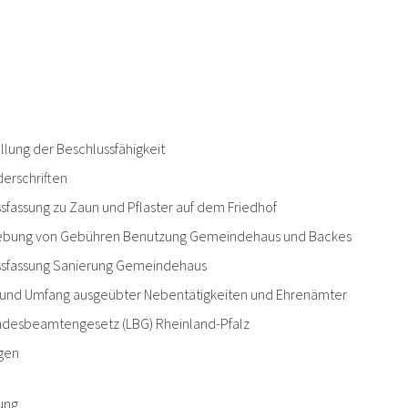
lung der Beschlussfähigkeit
erschriften
sfassung zu Zaun und Pflaster auf dem Friedhof
hebung von Gebühren Benutzung Gemeindehaus und Backes
ssfassung Sanierung Gemeindehaus
t und Umfang ausgeübter Nebentätigkeiten und Ehrenämter
ndesbeamtengesetz (LBG) Rheinland-Pfalz
agen
ung