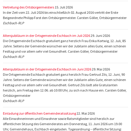
Vertretung des Ortsbürgermeisters
15. Juli 2026
In der Zeit vom 22. Juli 2026 bis einschließlich 02. August 2016 vertritt der Erste
Beigeordnete Philipp Forst den Ortsbürgermeister. Carsten Göller, Ortsbürgermeister
Eschbach-RLP
Altersjubiläum in der Ortsgemeinde Eschbach im Juli 2026
29. Juni 2026
Die Ortsgemeinde Eschbach gratuliert ganz herzlich Frau Erika Kortwig, 12. Juli, 85
Jahre. Seitens der Gemeinde wünschen wir der Jubilarin alles Gute, einen schönen
Festtag und vor allem sehr viel Gesundheit. Carsten Göller, Ortsbürgermeister
Eschbach-RLP
Altersjubiläum in der Ortsgemeinde Eschbach im Juni 2026
29. Mai 2026
Die Ortsgemeinde Eschbach gratuliert ganz herzlich Frau Gertrud Zils, 12. Juni, 90
Jahre. Seitens der Gemeinde wünschen wir der Jubilarin alles Gute, einen schönen
Festtag und vor allem sehr viel Gesundheit. Gertrud Zils lädt alle Gratulanten
herzlich, am Freitag den 12.06. ab 10:00 Uhr, zu sich nach Hause ein. Carsten Göller,
Ortsbürgermeister
Eschbach-RLP
Einladung zur öffentlichen Gemeinderatssitzung
22. Mai 2026
Alle Einwohnerinnen und Einwohner sowie Ratsmitglieder sind herzlich zur
öffentlichen Sitzung des Gemeinderates am Donnerstag, 11. Juni 2026 um 19.00
Uhr, Gemeindehaus, Eschbach eingeladen. Tagesordnung – öffentliche Sitzung: