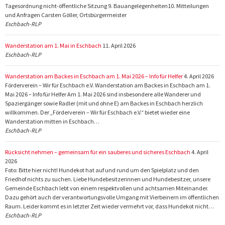
Tagesordnung nicht-öffentliche Sitzung 9. Bauangelegenheiten10. Mitteilungen
und Anfragen Carsten Göller, Ortsbürgermeister
Eschbach-RLP
Wanderstation am 1. Mai in Eschbach
11. April 2026
Eschbach-RLP
Wanderstation am Backes in Eschbach am 1. Mai 2026 – Info für Helfer
4. April 2026
Förderverein – Wir für Eschbach e.V. Wanderstation am Backes in Eschbach am 1.
Mai 2026 – Info für Helfer Am 1. Mai 2026 sind insbesondere alle Wanderer und
Spaziergänger sowie Radler (mit und ohne E) am Backes in Eschbach herzlich
willkommen. Der „Förderverein – Wir für Eschbach e.V.“ bietet wieder eine
Wanderstation mitten in Eschbach…
Eschbach-RLP
Rücksicht nehmen – gemeinsam für ein sauberes und sicheres Eschbach
4. April
2026
Foto: Bitte hier nicht! Hundekot hat auf und rund um den Spielplatz und den
Friedhof nichts zu suchen. Liebe Hundebesitzerinnen und Hundebesitzer, unsere
Gemeinde Eschbach lebt von einem respektvollen und achtsamen Miteinander.
Dazu gehört auch der verantwortungsvolle Umgang mit Vierbeinern im öffentlichen
Raum. Leider kommt es in letzter Zeit wieder vermehrt vor, dass Hundekot nicht…
Eschbach-RLP