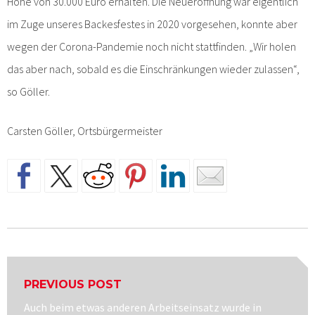
Höhe von 30.000 Euro erhalten. Die Neueröffnung war eigentlich
im Zuge unseres Backesfestes in 2020 vorgesehen, konnte aber
wegen der Corona-Pandemie noch nicht stattfinden. „Wir holen
das aber nach, sobald es die Einschränkungen wieder zulassen“,
so Göller.
Carsten Göller, Ortsbürgermeister
Beitragsnavigation
PREVIOUS POST
Previous
Auch beim etwas anderen Arbeitseinsatz wurde in