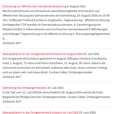
Einladung zur öffentlichen Gemeinderatssitzung
6. August 2026
Alle Einwohnerinnen und Einwohner sowie Ratsmitglieder sind herzlich zur
öffentlichen Sitzung des Gemeinderates am Donnerstag, 20. August 2026 um 19.00
Uhr, Treffpunkt Friedhof, Eschbach eingeladen. Tagesordnung – öffentliche Sitzung:
Die folgenden TOP werden im Gemeindehaus beraten. 4. Genehmigung von
Niederschriften 5. Informationen zum Eschbacher Gemeindewald 6. Mitteilungen
und Anfragen Tagesordnung nicht-öffentliche Sitzung 7. Planungsangelegenheiten
8.…
Eschbach-RLP
Altersjubiläum in der Ortsgemeinde Eschbach im August 2026
30. Juli 2026
Die Ortsgemeinde Eschbach gratuliert im August 2026 ganz herzlich Frau Marita
Forst, 2. August, 75 Jahre und Herrn Horst Klein, 31. August, 80 Jahre. Seitens der
Gemeinde wünschen wir den beiden Jubilaren alles Gute, einen schönen Festtag
und vor allem sehr viel Gesundheit. Carsten Göller, Ortsbürgermeister
Eschbach-RLP
Vertretung des Ortsbürgermeisters
15. Juli 2026
In der Zeit vom 22. Juli 2026 bis einschließlich 02. August 2016 vertritt der Erste
Beigeordnete Philipp Forst den Ortsbürgermeister. Carsten Göller, Ortsbürgermeister
Eschbach-RLP
Altersjubiläum in der Ortsgemeinde Eschbach im Juli 2026
29. Juni 2026