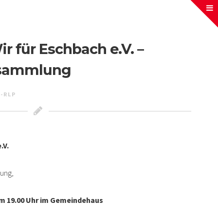
ir für Eschbach e.V. –
rsammlung
-RLP
.V.
ung,
um 19.00 Uhr im Gemeindehaus