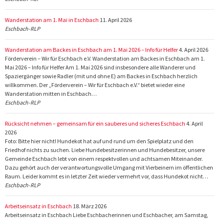
Wanderstation am 1. Mai in Eschbach
11. April 2026
Eschbach-RLP
Wanderstation am Backes in Eschbach am 1. Mai 2026 – Info für Helfer
4. April 2026
Förderverein – Wir für Eschbach e.V. Wanderstation am Backes in Eschbach am 1.
Mai 2026 – Info für Helfer Am 1. Mai 2026 sind insbesondere alle Wanderer und
Spaziergänger sowie Radler (mit und ohne E) am Backes in Eschbach herzlich
willkommen. Der „Förderverein – Wir für Eschbach e.V.“ bietet wieder eine
Wanderstation mitten in Eschbach…
Eschbach-RLP
Rücksicht nehmen – gemeinsam für ein sauberes und sicheres Eschbach
4. April
2026
Foto: Bitte hier nicht! Hundekot hat auf und rund um den Spielplatz und den
Friedhof nichts zu suchen. Liebe Hundebesitzerinnen und Hundebesitzer, unsere
Gemeinde Eschbach lebt von einem respektvollen und achtsamen Miteinander.
Dazu gehört auch der verantwortungsvolle Umgang mit Vierbeinern im öffentlichen
Raum. Leider kommt es in letzter Zeit wieder vermehrt vor, dass Hundekot nicht…
Eschbach-RLP
Arbeitseinsatz in Eschbach
18. März 2026
Arbeitseinsatz in Eschbach Liebe Eschbacherinnen und Eschbacher, am Samstag,