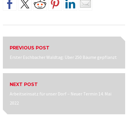
Beitragsnavigation
PREVIOUS POST
Previous
Erster Eschbacher Waldtag: Über 250 Bäume gepflanzt
post:
NEXT POST
Next
Arbeitseinsatz für unser Dorf – Neuer Termin 14. Mai
post:
2022