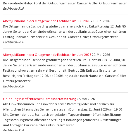
Beigeordnete Philipp Forst den Ortsbürgermeister. Carsten Göller, Ortsbürgermeister
Eschbach-RLP
Altersjubiläum in der Ortsgemeinde Eschbach im Juli 2026
29. Juni 2026
Die Ortsgemeinde Eschbach gratuliert ganz herzlich Frau Erika Kortwig, 12. Juli, 85
Jahre. Seitens der Gemeinde wünschen wir der Jubilarin alles Gute, einen schönen
Festtag und vor allem sehr viel Gesundheit. Carsten Göller, Ortsbürgermeister
Eschbach-RLP
Altersjubiläum in der Ortsgemeinde Eschbach im Juni 2026
29. Mai 2026
Die Ortsgemeinde Eschbach gratuliert ganz herzlich Frau Gertrud Zils, 12. Juni, 90
Jahre. Seitens der Gemeinde wünschen wir der Jubilarin alles Gute, einen schönen
Festtag und vor allem sehr viel Gesundheit. Gertrud Zils lädt alle Gratulanten
herzlich, am Freitag den 12.06. ab 10:00 Uhr, zu sich nach Hause ein. Carsten Göller,
Ortsbürgermeister
Eschbach-RLP
Einladung zur öffentlichen Gemeinderatssitzung
22. Mai 2026
Alle Einwohnerinnen und Einwohner sowie Ratsmitglieder sind herzlich zur
öffentlichen Sitzung des Gemeinderates am Donnerstag, 11. Juni 2026 um 19.00
Uhr, Gemeindehaus, Eschbach eingeladen. Tagesordnung – öffentliche Sitzung:
Tagesordnung nicht-öffentliche Sitzung 9. Bauangelegenheiten10. Mitteilungen
und Anfragen Carsten Göller, Ortsbürgermeister
Eschbach-RLP