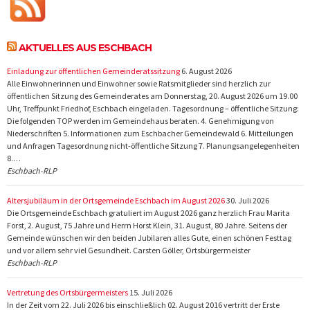
AKTUELLES AUS ESCHBACH
Einladung zur öffentlichen Gemeinderatssitzung
6. August 2026
Alle Einwohnerinnen und Einwohner sowie Ratsmitglieder sind herzlich zur
öffentlichen Sitzung des Gemeinderates am Donnerstag, 20. August 2026 um 19.00
Uhr, Treffpunkt Friedhof, Eschbach eingeladen. Tagesordnung – öffentliche Sitzung:
Die folgenden TOP werden im Gemeindehaus beraten. 4. Genehmigung von
Niederschriften 5. Informationen zum Eschbacher Gemeindewald 6. Mitteilungen
und Anfragen Tagesordnung nicht-öffentliche Sitzung 7. Planungsangelegenheiten
8.…
Eschbach-RLP
Altersjubiläum in der Ortsgemeinde Eschbach im August 2026
30. Juli 2026
Die Ortsgemeinde Eschbach gratuliert im August 2026 ganz herzlich Frau Marita
Forst, 2. August, 75 Jahre und Herrn Horst Klein, 31. August, 80 Jahre. Seitens der
Gemeinde wünschen wir den beiden Jubilaren alles Gute, einen schönen Festtag
und vor allem sehr viel Gesundheit. Carsten Göller, Ortsbürgermeister
Eschbach-RLP
Vertretung des Ortsbürgermeisters
15. Juli 2026
In der Zeit vom 22. Juli 2026 bis einschließlich 02. August 2016 vertritt der Erste