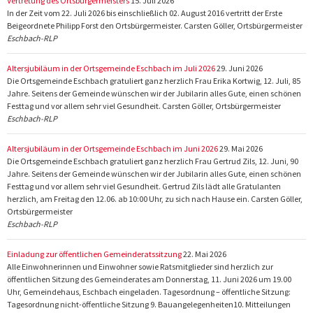
Vertretung des Ortsbürgermeisters
15. Juli 2026
In der Zeit vom 22. Juli 2026 bis einschließlich 02. August 2016 vertritt der Erste
Beigeordnete Philipp Forst den Ortsbürgermeister. Carsten Göller, Ortsbürgermeister
Eschbach-RLP
Altersjubiläum in der Ortsgemeinde Eschbach im Juli 2026
29. Juni 2026
Die Ortsgemeinde Eschbach gratuliert ganz herzlich Frau Erika Kortwig, 12. Juli, 85
Jahre. Seitens der Gemeinde wünschen wir der Jubilarin alles Gute, einen schönen
Festtag und vor allem sehr viel Gesundheit. Carsten Göller, Ortsbürgermeister
Eschbach-RLP
Altersjubiläum in der Ortsgemeinde Eschbach im Juni 2026
29. Mai 2026
Die Ortsgemeinde Eschbach gratuliert ganz herzlich Frau Gertrud Zils, 12. Juni, 90
Jahre. Seitens der Gemeinde wünschen wir der Jubilarin alles Gute, einen schönen
Festtag und vor allem sehr viel Gesundheit. Gertrud Zils lädt alle Gratulanten
herzlich, am Freitag den 12.06. ab 10:00 Uhr, zu sich nach Hause ein. Carsten Göller,
Ortsbürgermeister
Eschbach-RLP
Einladung zur öffentlichen Gemeinderatssitzung
22. Mai 2026
Alle Einwohnerinnen und Einwohner sowie Ratsmitglieder sind herzlich zur
öffentlichen Sitzung des Gemeinderates am Donnerstag, 11. Juni 2026 um 19.00
Uhr, Gemeindehaus, Eschbach eingeladen. Tagesordnung – öffentliche Sitzung:
Tagesordnung nicht-öffentliche Sitzung 9. Bauangelegenheiten10. Mitteilungen