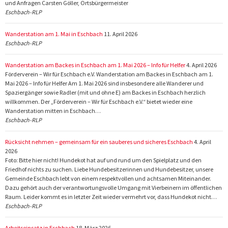
und Anfragen Carsten Göller, Ortsbürgermeister
Eschbach-RLP
Wanderstation am 1. Mai in Eschbach
11. April 2026
Eschbach-RLP
Wanderstation am Backes in Eschbach am 1. Mai 2026 – Info für Helfer
4. April 2026
Förderverein – Wir für Eschbach e.V. Wanderstation am Backes in Eschbach am 1.
Mai 2026 – Info für Helfer Am 1. Mai 2026 sind insbesondere alle Wanderer und
Spaziergänger sowie Radler (mit und ohne E) am Backes in Eschbach herzlich
willkommen. Der „Förderverein – Wir für Eschbach e.V.“ bietet wieder eine
Wanderstation mitten in Eschbach…
Eschbach-RLP
Rücksicht nehmen – gemeinsam für ein sauberes und sicheres Eschbach
4. April
2026
Foto: Bitte hier nicht! Hundekot hat auf und rund um den Spielplatz und den
Friedhof nichts zu suchen. Liebe Hundebesitzerinnen und Hundebesitzer, unsere
Gemeinde Eschbach lebt von einem respektvollen und achtsamen Miteinander.
Dazu gehört auch der verantwortungsvolle Umgang mit Vierbeinern im öffentlichen
Raum. Leider kommt es in letzter Zeit wieder vermehrt vor, dass Hundekot nicht…
Eschbach-RLP
Arbeitseinsatz in Eschbach
18. März 2026