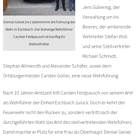
Jens Güllering, der
Verwaltung um Iris
Denise Geisel (re.) übernimmt die Führung der
Beeres, der amtierende
Wehr in Eschbach. Der bisherige Wehrführer
Wehrleiter Stefan Wöll
Carsten Feldpausch ist künftig ihr
Stellvertreter.
und seine Stellvertreter
Michael Schmidt,
Stephan Allmeroth und
Alexander Schäfer,
sowie dem
Ortsbürgermeister Carsten Göller, eine neue Wehrführung.
Nach 10 Jahren Amtszeit tritt Carsten Feldpausch von seinem Amt
als Wehrführer der Einheit Eschbach zurück. Doch er kehrt der
Feuerwehr nicht den Rücken zu, sondern vertritt nach der
durchgeführten Wahl das Amt des stellvertretenden Wehrführers.
Damit machte er Platz für eine Frau als Oberhaupt. Denise Geisel