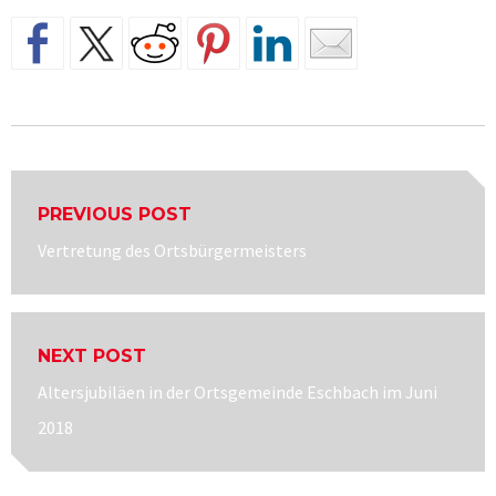
Beitragsnavigation
PREVIOUS POST
Previous
Vertretung des Ortsbürgermeisters
post:
NEXT POST
Next
Altersjubiläen in der Ortsgemeinde Eschbach im Juni
post:
2018