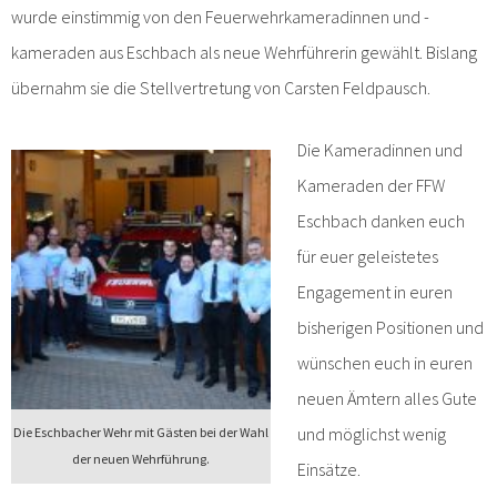
wurde einstimmig von den Feuerwehrkameradinnen und -
kameraden aus Eschbach als neue Wehrführerin gewählt. Bislang
übernahm sie die Stellvertretung von Carsten Feldpausch.
Die Kameradinnen und
Kameraden der FFW
Eschbach danken euch
für euer geleistetes
Engagement in euren
bisherigen Positionen und
wünschen euch in euren
neuen Ämtern alles Gute
und möglichst wenig
Die Eschbacher Wehr mit Gästen bei der Wahl
der neuen Wehrführung.
Einsätze.