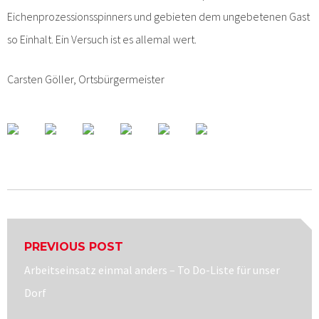
Eichenprozessionsspinners und gebieten dem ungebetenen Gast
so Einhalt. Ein Versuch ist es allemal wert.
Carsten Göller, Ortsbürgermeister
Beitragsnavigation
PREVIOUS POST
Previous
Arbeitseinsatz einmal anders – To Do-Liste für unser
post:
Dorf