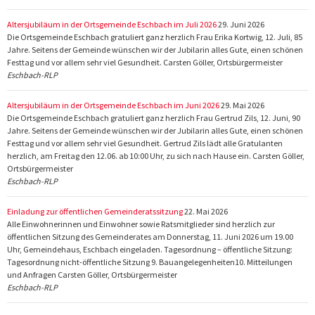
Altersjubiläum in der Ortsgemeinde Eschbach im Juli 2026
29. Juni 2026
Die Ortsgemeinde Eschbach gratuliert ganz herzlich Frau Erika Kortwig, 12. Juli, 85
Jahre. Seitens der Gemeinde wünschen wir der Jubilarin alles Gute, einen schönen
Festtag und vor allem sehr viel Gesundheit. Carsten Göller, Ortsbürgermeister
Eschbach-RLP
Altersjubiläum in der Ortsgemeinde Eschbach im Juni 2026
29. Mai 2026
Die Ortsgemeinde Eschbach gratuliert ganz herzlich Frau Gertrud Zils, 12. Juni, 90
Jahre. Seitens der Gemeinde wünschen wir der Jubilarin alles Gute, einen schönen
Festtag und vor allem sehr viel Gesundheit. Gertrud Zils lädt alle Gratulanten
herzlich, am Freitag den 12.06. ab 10:00 Uhr, zu sich nach Hause ein. Carsten Göller,
Ortsbürgermeister
Eschbach-RLP
Einladung zur öffentlichen Gemeinderatssitzung
22. Mai 2026
Alle Einwohnerinnen und Einwohner sowie Ratsmitglieder sind herzlich zur
öffentlichen Sitzung des Gemeinderates am Donnerstag, 11. Juni 2026 um 19.00
Uhr, Gemeindehaus, Eschbach eingeladen. Tagesordnung – öffentliche Sitzung:
Tagesordnung nicht-öffentliche Sitzung 9. Bauangelegenheiten10. Mitteilungen
und Anfragen Carsten Göller, Ortsbürgermeister
Eschbach-RLP