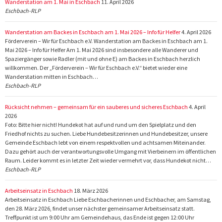
Wanderstation am 1. Mai in Eschbach
11. April 2026
Eschbach-RLP
Wanderstation am Backes in Eschbach am 1. Mai 2026 – Info für Helfer
4. April 2026
Förderverein – Wir für Eschbach e.V. Wanderstation am Backes in Eschbach am 1.
Mai 2026 – Info für Helfer Am 1. Mai 2026 sind insbesondere alle Wanderer und
Spaziergänger sowie Radler (mit und ohne E) am Backes in Eschbach herzlich
willkommen. Der „Förderverein – Wir für Eschbach e.V.“ bietet wieder eine
Wanderstation mitten in Eschbach…
Eschbach-RLP
Rücksicht nehmen – gemeinsam für ein sauberes und sicheres Eschbach
4. April
2026
Foto: Bitte hier nicht! Hundekot hat auf und rund um den Spielplatz und den
Friedhof nichts zu suchen. Liebe Hundebesitzerinnen und Hundebesitzer, unsere
Gemeinde Eschbach lebt von einem respektvollen und achtsamen Miteinander.
Dazu gehört auch der verantwortungsvolle Umgang mit Vierbeinern im öffentlichen
Raum. Leider kommt es in letzter Zeit wieder vermehrt vor, dass Hundekot nicht…
Eschbach-RLP
Arbeitseinsatz in Eschbach
18. März 2026
Arbeitseinsatz in Eschbach Liebe Eschbacherinnen und Eschbacher, am Samstag,
den 28. März 2026, findet unser nächster gemeinsamer Arbeitseinsatz statt.
Treffpunkt ist um 9:00 Uhr am Gemeindehaus, das Ende ist gegen 12:00 Uhr