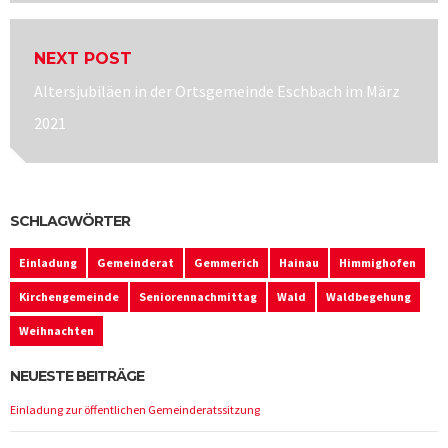
NEXT POST
Next
Altersjubiläen in der Ortsgemeinde Eschbach im März
post:
2021
SCHLAGWÖRTER
Einladung
Gemeinderat
Gemmerich
Hainau
Himmighofen
Kirchengemeinde
Seniorennachmittag
Wald
Waldbegehung
Weihnachten
NEUESTE BEITRÄGE
Einladung zur öffentlichen Gemeinderatssitzung