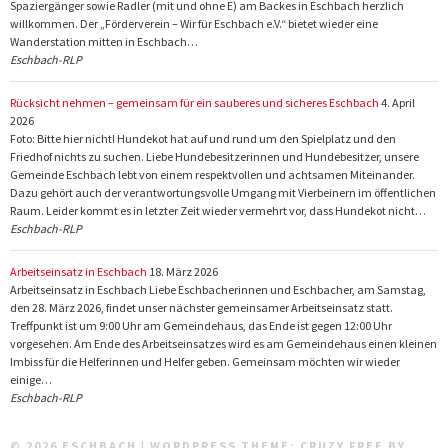
Spaziergänger sowie Radler (mit und ohne E) am Backes in Eschbach herzlich
willkommen. Der „Förderverein – Wir für Eschbach e.V.“ bietet wieder eine
Wanderstation mitten in Eschbach…
Eschbach-RLP
Rücksicht nehmen – gemeinsam für ein sauberes und sicheres Eschbach
4. April
2026
Foto: Bitte hier nicht! Hundekot hat auf und rund um den Spielplatz und den
Friedhof nichts zu suchen. Liebe Hundebesitzerinnen und Hundebesitzer, unsere
Gemeinde Eschbach lebt von einem respektvollen und achtsamen Miteinander.
Dazu gehört auch der verantwortungsvolle Umgang mit Vierbeinern im öffentlichen
Raum. Leider kommt es in letzter Zeit wieder vermehrt vor, dass Hundekot nicht…
Eschbach-RLP
Arbeitseinsatz in Eschbach
18. März 2026
Arbeitseinsatz in Eschbach Liebe Eschbacherinnen und Eschbacher, am Samstag,
den 28. März 2026, findet unser nächster gemeinsamer Arbeitseinsatz statt.
Treffpunkt ist um 9:00 Uhr am Gemeindehaus, das Ende ist gegen 12:00 Uhr
vorgesehen. Am Ende des Arbeitseinsatzes wird es am Gemeindehaus einen kleinen
Imbiss für die Helferinnen und Helfer geben. Gemeinsam möchten wir wieder
einige…
Eschbach-RLP
© 2026 ESCHBACH
|
WORDPRESS THEME:
CRUZY FREE
BY