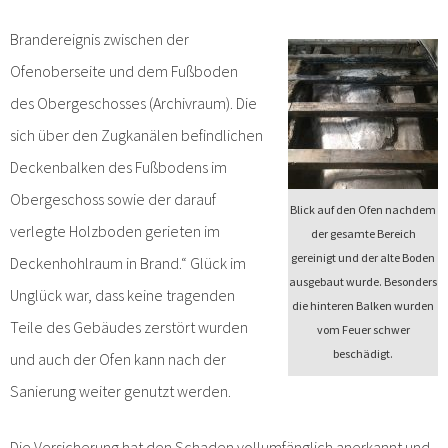
Brandereignis zwischen der
Ofenoberseite und dem Fußboden
des Obergeschosses (Archivraum). Die
sich über den Zugkanälen befindlichen
Deckenbalken des Fußbodens im
Obergeschoss sowie der darauf
Blick auf den Ofen nachdem
verlegte Holzboden gerieten im
der gesamte Bereich
gereinigt und der alte Boden
Deckenhohlraum in Brand.“ Glück im
ausgebaut wurde. Besonders
Unglück war, dass keine tragenden
die hinteren Balken wurden
Teile des Gebäudes zerstört wurden
vom Feuer schwer
beschädigt.
und auch der Ofen kann nach der
Sanierung weiter genutzt werden.
Die Versicherung hat den Schaden vollumfänglich anerkannt und