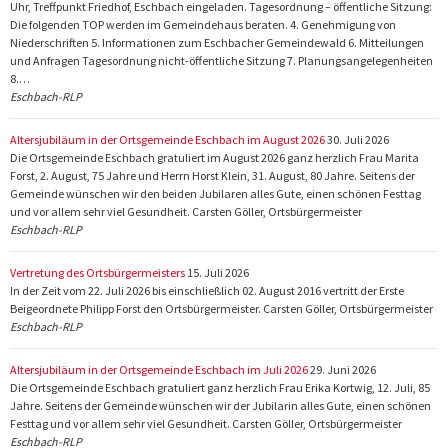
Uhr, Treffpunkt Friedhof, Eschbach eingeladen. Tagesordnung – öffentliche Sitzung:
Die folgenden TOP werden im Gemeindehaus beraten. 4. Genehmigung von
Niederschriften 5. Informationen zum Eschbacher Gemeindewald 6. Mitteilungen
und Anfragen Tagesordnung nicht-öffentliche Sitzung 7. Planungsangelegenheiten
8.…
Eschbach-RLP
Altersjubiläum in der Ortsgemeinde Eschbach im August 2026
30. Juli 2026
Die Ortsgemeinde Eschbach gratuliert im August 2026 ganz herzlich Frau Marita
Forst, 2. August, 75 Jahre und Herrn Horst Klein, 31. August, 80 Jahre. Seitens der
Gemeinde wünschen wir den beiden Jubilaren alles Gute, einen schönen Festtag
und vor allem sehr viel Gesundheit. Carsten Göller, Ortsbürgermeister
Eschbach-RLP
Vertretung des Ortsbürgermeisters
15. Juli 2026
In der Zeit vom 22. Juli 2026 bis einschließlich 02. August 2016 vertritt der Erste
Beigeordnete Philipp Forst den Ortsbürgermeister. Carsten Göller, Ortsbürgermeister
Eschbach-RLP
Altersjubiläum in der Ortsgemeinde Eschbach im Juli 2026
29. Juni 2026
Die Ortsgemeinde Eschbach gratuliert ganz herzlich Frau Erika Kortwig, 12. Juli, 85
Jahre. Seitens der Gemeinde wünschen wir der Jubilarin alles Gute, einen schönen
Festtag und vor allem sehr viel Gesundheit. Carsten Göller, Ortsbürgermeister
Eschbach-RLP