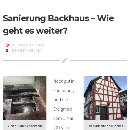
Sanierung Backhaus – Wie
geht es weiter?
7. AUGUST 2018
ESCHBACH-RLP
Noch gut in
Erinnerung
sind die
Ereignisse
vom 1. Mai
Blick auf die Schadstelle
Die Südseite des Backes
2018. Im