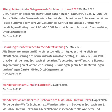
Altersjubiläum in der Ortsgemeinde Eschbach im Juni 2026
29. Mai 2026
Die Ortsgemeinde Eschbach gratuliert ganz herzlich Frau Gertrud Zils, 12. Juni, 90
Jahre. Seitens der Gemeinde wünschen wir der Jubilarin alles Gute, einen schönen
Festtag und vor allem sehr viel Gesundheit. Gertrud Zils lädt alle Gratulanten
herzlich, am Freitag den 12.06. ab 10:00 Uhr, zu sich nach Hause ein. Carsten Göller,
Ortsbürgermeister
Eschbach-RLP
Einladung zur öffentlichen Gemeinderatssitzung
22. Mai 2026
Alle Einwohnerinnen und Einwohner sowie Ratsmitglieder sind herzlich zur
öffentlichen Sitzung des Gemeinderates am Donnerstag, 11. Juni 2026 um 19.00
Uhr, Gemeindehaus, Eschbach eingeladen. Tagesordnung – öffentliche Sitzung:
Tagesordnung nicht-öffentliche Sitzung 9. Bauangelegenheiten10. Mitteilungen
und Anfragen Carsten Göller, Ortsbürgermeister
Eschbach-RLP
Wanderstation am 1. Mai in Eschbach
11. April 2026
Eschbach-RLP
Wanderstation am Backes in Eschbach am 1. Mai 2026 – Info für Helfer
4. April 2026
Förderverein – Wir für Eschbach e.V. Wanderstation am Backes in Eschbach am 1.
Mai 2026 – Info für Helfer Am 1. Mai 2026 sind insbesondere alle Wanderer und