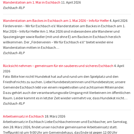
Wanderstation am 1. Mai in Eschbach
11. April 2026
Eschbach-RLP
Wanderstation am Backes in Eschbach am 1. Mai 2026 – Info für Helfer
4. April 2026
Förderverein – Wir für Eschbach e.V. Wanderstation am Backes in Eschbach am 1.
Mai 2026 – Info für Helfer Am 1. Mai 2026 sind insbesondere alle Wanderer und
Spaziergänger sowie Radler (mit und ohne E) am Backes in Eschbach herzlich
willkommen. Der „Förderverein – Wir für Eschbach e.V.“ bietet wieder eine
Wanderstation mitten in Eschbach…
Eschbach-RLP
Rücksicht nehmen – gemeinsam für ein sauberes und sicheres Eschbach
4. April
2026
Foto: Bitte hier nicht! Hundekot hat auf und rund um den Spielplatz und den
Friedhof nichts zu suchen. Liebe Hundebesitzerinnen und Hundebesitzer, unsere
Gemeinde Eschbach lebt von einem respektvollen und achtsamen Miteinander.
Dazu gehört auch der verantwortungsvolle Umgang mit Vierbeinern im öffentlichen
Raum. Leider kommt es in letzter Zeit wieder vermehrt vor, dass Hundekot nicht…
Eschbach-RLP
Arbeitseinsatz in Eschbach
18. März 2026
Arbeitseinsatz in Eschbach Liebe Eschbacherinnen und Eschbacher, am Samstag,
den 28. März 2026, findet unser nächster gemeinsamer Arbeitseinsatz statt.
Treffpunkt ist um 9:00 Uhr am Gemeindehaus, das Ende ist gegen 12:00 Uhr