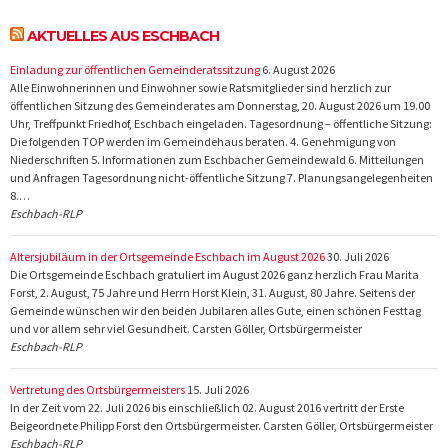
AKTUELLES AUS ESCHBACH
Einladung zur öffentlichen Gemeinderatssitzung
6. August 2026
Alle Einwohnerinnen und Einwohner sowie Ratsmitglieder sind herzlich zur
öffentlichen Sitzung des Gemeinderates am Donnerstag, 20. August 2026 um 19.00
Uhr, Treffpunkt Friedhof, Eschbach eingeladen. Tagesordnung – öffentliche Sitzung:
Die folgenden TOP werden im Gemeindehaus beraten. 4. Genehmigung von
Niederschriften 5. Informationen zum Eschbacher Gemeindewald 6. Mitteilungen
und Anfragen Tagesordnung nicht-öffentliche Sitzung 7. Planungsangelegenheiten
8.…
Eschbach-RLP
Altersjubiläum in der Ortsgemeinde Eschbach im August 2026
30. Juli 2026
Die Ortsgemeinde Eschbach gratuliert im August 2026 ganz herzlich Frau Marita
Forst, 2. August, 75 Jahre und Herrn Horst Klein, 31. August, 80 Jahre. Seitens der
Gemeinde wünschen wir den beiden Jubilaren alles Gute, einen schönen Festtag
und vor allem sehr viel Gesundheit. Carsten Göller, Ortsbürgermeister
Eschbach-RLP
Vertretung des Ortsbürgermeisters
15. Juli 2026
In der Zeit vom 22. Juli 2026 bis einschließlich 02. August 2016 vertritt der Erste
Beigeordnete Philipp Forst den Ortsbürgermeister. Carsten Göller, Ortsbürgermeister
Eschbach-RLP