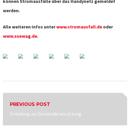
können Stromausfälle über das Handynetz gemeldet
werden.
Alle weiteren Infos unter
www.stromausfall.de
oder
www.suewag.de
.
Beitragsnavigation
PREVIOUS POST
Previous
Einladung zur Gemeinderatssitzung
post: