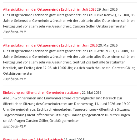
Altersjubiläum in der Ortsgemeinde Eschbach im Juli 2026
29. Juni 2026
Die Ortsgemeinde Eschbach gratuliert ganz herzlich Frau Erika Kortwig, 12. Juli, 85
Jahre. Seitens der Gemeinde wünschen wir der Jubilarin alles Gute, einen schönen
Festtag und vor allem sehr viel Gesundheit. Carsten Göller, Ortsbürgermeister
Eschbach-RLP
Altersjubiläum in der Ortsgemeinde Eschbach im Juni 2026
29. Mai 2026
Die Ortsgemeinde Eschbach gratuliert ganz herzlich Frau Gertrud Zils, 12. Juni, 90
Jahre. Seitens der Gemeinde wünschen wir der Jubilarin alles Gute, einen schönen
Festtag und vor allem sehr viel Gesundheit. Gertrud Zils lädt alle Gratulanten
herzlich, am Freitag den 12.06. ab 10:00 Uhr, zu sich nach Hause ein. Carsten Göller,
Ortsbürgermeister
Eschbach-RLP
Einladung zur öffentlichen Gemeinderatssitzung
22. Mai 2026
Alle Einwohnerinnen und Einwohner sowie Ratsmitglieder sind herzlich zur
öffentlichen Sitzung des Gemeinderates am Donnerstag, 11. Juni 2026 um 19.00
Uhr, Gemeindehaus, Eschbach eingeladen. Tagesordnung – öffentliche Sitzung:
Tagesordnung nicht-öffentliche Sitzung 9. Bauangelegenheiten10. Mitteilungen
und Anfragen Carsten Göller, Ortsbürgermeister
Eschbach-RLP
Wanderstation am 1. Mai in Eschbach
11. April 2026