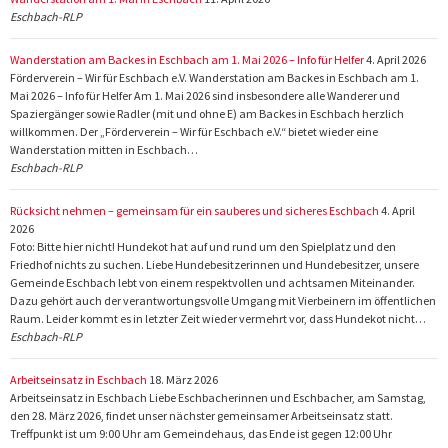
Eschbach-RLP
Wanderstation am Backes in Eschbach am 1. Mai 2026 – Info für Helfer
4. April 2026
Förderverein – Wir für Eschbach e.V. Wanderstation am Backes in Eschbach am 1.
Mai 2026 – Info für Helfer Am 1. Mai 2026 sind insbesondere alle Wanderer und
Spaziergänger sowie Radler (mit und ohne E) am Backes in Eschbach herzlich
willkommen. Der „Förderverein – Wir für Eschbach e.V.“ bietet wieder eine
Wanderstation mitten in Eschbach…
Eschbach-RLP
Rücksicht nehmen – gemeinsam für ein sauberes und sicheres Eschbach
4. April
2026
Foto: Bitte hier nicht! Hundekot hat auf und rund um den Spielplatz und den
Friedhof nichts zu suchen. Liebe Hundebesitzerinnen und Hundebesitzer, unsere
Gemeinde Eschbach lebt von einem respektvollen und achtsamen Miteinander.
Dazu gehört auch der verantwortungsvolle Umgang mit Vierbeinern im öffentlichen
Raum. Leider kommt es in letzter Zeit wieder vermehrt vor, dass Hundekot nicht…
Eschbach-RLP
Arbeitseinsatz in Eschbach
18. März 2026
Arbeitseinsatz in Eschbach Liebe Eschbacherinnen und Eschbacher, am Samstag,
den 28. März 2026, findet unser nächster gemeinsamer Arbeitseinsatz statt.
Treffpunkt ist um 9:00 Uhr am Gemeindehaus, das Ende ist gegen 12:00 Uhr