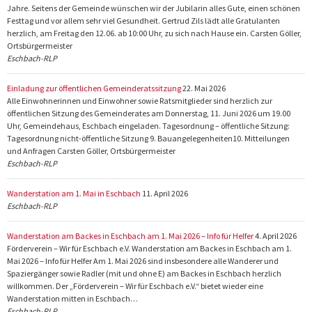
Jahre. Seitens der Gemeinde wünschen wir der Jubilarin alles Gute, einen schönen
Festtag und vor allem sehr viel Gesundheit. Gertrud Zils lädt alle Gratulanten
herzlich, am Freitag den 12.06. ab 10:00 Uhr, zu sich nach Hause ein. Carsten Göller,
Ortsbürgermeister
Eschbach-RLP
Einladung zur öffentlichen Gemeinderatssitzung
22. Mai 2026
Alle Einwohnerinnen und Einwohner sowie Ratsmitglieder sind herzlich zur
öffentlichen Sitzung des Gemeinderates am Donnerstag, 11. Juni 2026 um 19.00
Uhr, Gemeindehaus, Eschbach eingeladen. Tagesordnung – öffentliche Sitzung:
Tagesordnung nicht-öffentliche Sitzung 9. Bauangelegenheiten10. Mitteilungen
und Anfragen Carsten Göller, Ortsbürgermeister
Eschbach-RLP
Wanderstation am 1. Mai in Eschbach
11. April 2026
Eschbach-RLP
Wanderstation am Backes in Eschbach am 1. Mai 2026 – Info für Helfer
4. April 2026
Förderverein – Wir für Eschbach e.V. Wanderstation am Backes in Eschbach am 1.
Mai 2026 – Info für Helfer Am 1. Mai 2026 sind insbesondere alle Wanderer und
Spaziergänger sowie Radler (mit und ohne E) am Backes in Eschbach herzlich
willkommen. Der „Förderverein – Wir für Eschbach e.V.“ bietet wieder eine
Wanderstation mitten in Eschbach…
Eschbach-RLP