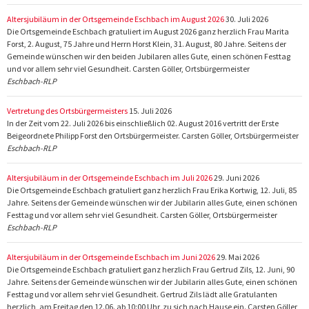
Altersjubiläum in der Ortsgemeinde Eschbach im August 2026
30. Juli 2026
Die Ortsgemeinde Eschbach gratuliert im August 2026 ganz herzlich Frau Marita
Forst, 2. August, 75 Jahre und Herrn Horst Klein, 31. August, 80 Jahre. Seitens der
Gemeinde wünschen wir den beiden Jubilaren alles Gute, einen schönen Festtag
und vor allem sehr viel Gesundheit. Carsten Göller, Ortsbürgermeister
Eschbach-RLP
Vertretung des Ortsbürgermeisters
15. Juli 2026
In der Zeit vom 22. Juli 2026 bis einschließlich 02. August 2016 vertritt der Erste
Beigeordnete Philipp Forst den Ortsbürgermeister. Carsten Göller, Ortsbürgermeister
Eschbach-RLP
Altersjubiläum in der Ortsgemeinde Eschbach im Juli 2026
29. Juni 2026
Die Ortsgemeinde Eschbach gratuliert ganz herzlich Frau Erika Kortwig, 12. Juli, 85
Jahre. Seitens der Gemeinde wünschen wir der Jubilarin alles Gute, einen schönen
Festtag und vor allem sehr viel Gesundheit. Carsten Göller, Ortsbürgermeister
Eschbach-RLP
Altersjubiläum in der Ortsgemeinde Eschbach im Juni 2026
29. Mai 2026
Die Ortsgemeinde Eschbach gratuliert ganz herzlich Frau Gertrud Zils, 12. Juni, 90
Jahre. Seitens der Gemeinde wünschen wir der Jubilarin alles Gute, einen schönen
Festtag und vor allem sehr viel Gesundheit. Gertrud Zils lädt alle Gratulanten
herzlich, am Freitag den 12.06. ab 10:00 Uhr, zu sich nach Hause ein. Carsten Göller,