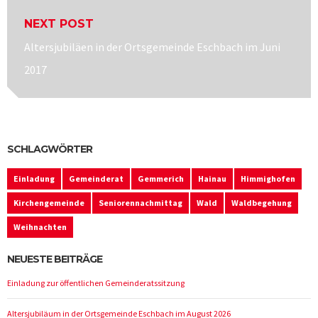
NEXT POST
Next
Altersjubiläen in der Ortsgemeinde Eschbach im Juni
post:
2017
SCHLAGWÖRTER
Einladung
Gemeinderat
Gemmerich
Hainau
Himmighofen
Kirchengemeinde
Seniorennachmittag
Wald
Waldbegehung
Weihnachten
NEUESTE BEITRÄGE
Einladung zur öffentlichen Gemeinderatssitzung
Altersjubiläum in der Ortsgemeinde Eschbach im August 2026