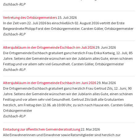
Eschbach-RLP
Vertretung des Ortsbürgermeisters
15. Juli 2026
In der Zeit vom 22. Juli 2026 bis einschließlich 02. August 2016 vertritt der Erste
Beigeordnete Philipp Forst den Ortsbürgermeister. Carsten Göller, Ortsbürgermeister
Eschbach-RLP
Altersjubiläum in der Ortsgemeinde Eschbach im Juli 2026
29. Juni 2026
Die Ortsgemeinde Eschbach gratuliert ganz herzlich Frau Erika Kortwig, 12. Juli, 85
Jahre. Seitens der Gemeinde wünschen wir der Jubilarin alles Gute, einen schönen
Festtag und vor allem sehr viel Gesundheit. Carsten Göller, Ortsbürgermeister
Eschbach-RLP
Altersjubiläum in der Ortsgemeinde Eschbach im Juni 2026
29. Mai 2026
Die Ortsgemeinde Eschbach gratuliert ganz herzlich Frau Gertrud Zils, 12. Juni, 90
Jahre. Seitens der Gemeinde wünschen wir der Jubilarin alles Gute, einen schönen
Festtag und vor allem sehr viel Gesundheit. Gertrud Zils lädt alle Gratulanten
herzlich, am Freitag den 12.06. ab 10:00 Uhr, zu sich nach Hause ein. Carsten Göller,
Ortsbürgermeister
Eschbach-RLP
Einladung zur öffentlichen Gemeinderatssitzung
22. Mai 2026
Alle Einwohnerinnen und Einwohner sowie Ratsmitglieder sind herzlich zur