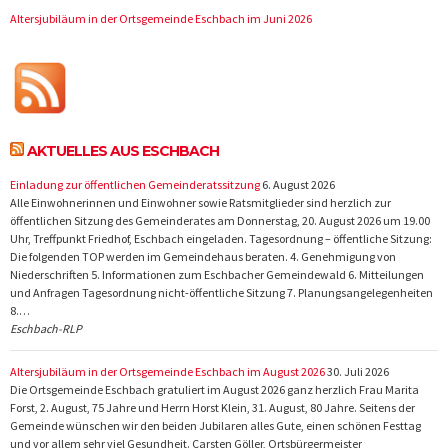
Altersjubiläum in der Ortsgemeinde Eschbach im Juni 2026
AKTUELLES AUS ESCHBACH
Einladung zur öffentlichen Gemeinderatssitzung
6. August 2026
Alle Einwohnerinnen und Einwohner sowie Ratsmitglieder sind herzlich zur
öffentlichen Sitzung des Gemeinderates am Donnerstag, 20. August 2026 um 19.00
Uhr, Treffpunkt Friedhof, Eschbach eingeladen. Tagesordnung – öffentliche Sitzung:
Die folgenden TOP werden im Gemeindehaus beraten. 4. Genehmigung von
Niederschriften 5. Informationen zum Eschbacher Gemeindewald 6. Mitteilungen
und Anfragen Tagesordnung nicht-öffentliche Sitzung 7. Planungsangelegenheiten
8.…
Eschbach-RLP
Altersjubiläum in der Ortsgemeinde Eschbach im August 2026
30. Juli 2026
Die Ortsgemeinde Eschbach gratuliert im August 2026 ganz herzlich Frau Marita
Forst, 2. August, 75 Jahre und Herrn Horst Klein, 31. August, 80 Jahre. Seitens der
Gemeinde wünschen wir den beiden Jubilaren alles Gute, einen schönen Festtag
und vor allem sehr viel Gesundheit. Carsten Göller, Ortsbürgermeister