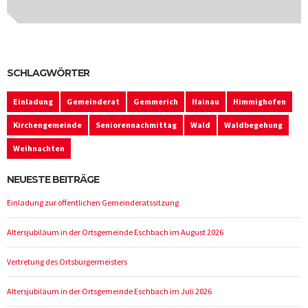
SCHLAGWÖRTER
Einladung
Gemeinderat
Gemmerich
Hainau
Himmighofen
Kirchengemeinde
Seniorennachmittag
Wald
Waldbegehung
Weihnachten
NEUESTE BEITRÄGE
Einladung zur öffentlichen Gemeinderatssitzung
Altersjubiläum in der Ortsgemeinde Eschbach im August 2026
Vertretung des Ortsbürgermeisters
Altersjubiläum in der Ortsgemeinde Eschbach im Juli 2026