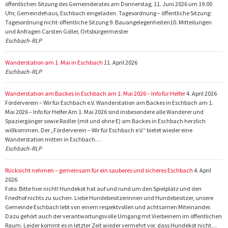
öffentlichen Sitzung des Gemeinderates am Donnerstag, 11. Juni 2026 um 19.00
Uhr, Gemeindehaus, Eschbach eingeladen. Tagesordnung – öffentliche Sitzung:
Tagesordnung nicht-öffentliche Sitzung 9. Bauangelegenheiten10. Mitteilungen
und Anfragen Carsten Göller, Ortsbürgermeister
Eschbach-RLP
Wanderstation am 1. Mai in Eschbach
11. April 2026
Eschbach-RLP
Wanderstation am Backes in Eschbach am 1. Mai 2026 – Info für Helfer
4. April 2026
Förderverein – Wir für Eschbach e.V. Wanderstation am Backes in Eschbach am 1.
Mai 2026 – Info für Helfer Am 1. Mai 2026 sind insbesondere alle Wanderer und
Spaziergänger sowie Radler (mit und ohne E) am Backes in Eschbach herzlich
willkommen. Der „Förderverein – Wir für Eschbach e.V.“ bietet wieder eine
Wanderstation mitten in Eschbach…
Eschbach-RLP
Rücksicht nehmen – gemeinsam für ein sauberes und sicheres Eschbach
4. April
2026
Foto: Bitte hier nicht! Hundekot hat auf und rund um den Spielplatz und den
Friedhof nichts zu suchen. Liebe Hundebesitzerinnen und Hundebesitzer, unsere
Gemeinde Eschbach lebt von einem respektvollen und achtsamen Miteinander.
Dazu gehört auch der verantwortungsvolle Umgang mit Vierbeinern im öffentlichen
Raum. Leider kommt es in letzter Zeit wieder vermehrt vor, dass Hundekot nicht…