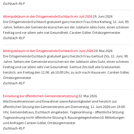
Eschbach-RLP
Altersjubiläum in der Ortsgemeinde Eschbach im Juli 2026
29. Juni 2026
Die Ortsgemeinde Eschbach gratuliert ganz herzlich Frau Erika Kortwig, 12. Juli, 85
Jahre. Seitens der Gemeinde wünschen wir der Jubilarin alles Gute, einen schönen
Festtag und vor allem sehr viel Gesundheit. Carsten Göller, Ortsbürgermeister
Eschbach-RLP
Altersjubiläum in der Ortsgemeinde Eschbach im Juni 2026
29. Mai 2026
Die Ortsgemeinde Eschbach gratuliert ganz herzlich Frau Gertrud Zils, 12. Juni, 90
Jahre. Seitens der Gemeinde wünschen wir der Jubilarin alles Gute, einen schönen
Festtag und vor allem sehr viel Gesundheit. Gertrud Zils lädt alle Gratulanten
herzlich, am Freitag den 12.06. ab 10:00 Uhr, zu sich nach Hause ein. Carsten Göller,
Ortsbürgermeister
Eschbach-RLP
Einladung zur öffentlichen Gemeinderatssitzung
22. Mai 2026
Alle Einwohnerinnen und Einwohner sowie Ratsmitglieder sind herzlich zur
öffentlichen Sitzung des Gemeinderates am Donnerstag, 11. Juni 2026 um 19.00
Uhr, Gemeindehaus, Eschbach eingeladen. Tagesordnung – öffentliche Sitzung:
Tagesordnung nicht-öffentliche Sitzung 9. Bauangelegenheiten10. Mitteilungen
und Anfragen Carsten Göller, Ortsbürgermeister
Eschbach-RLP