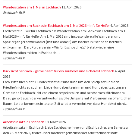
Wanderstation am 1. Mai in Eschbach
11. April 2026
Eschbach-RLP
Wanderstation am Backes in Eschbach am 1. Mai 2026 – Info für Helfer
4. April 2026
Förderverein – Wir für Eschbach e.V. Wanderstation am Backes in Eschbach am 1.
Mai 2026 – Info für Helfer Am 1. Mai 2026 sind insbesondere alle Wanderer und
Spaziergänger sowie Radler (mit und ohne E) am Backes in Eschbach herzlich
willkommen. Der „Förderverein – Wir für Eschbach e.V.“ bietet wieder eine
Wanderstation mitten in Eschbach…
Eschbach-RLP
Rücksicht nehmen – gemeinsam für ein sauberes und sicheres Eschbach
4. April
2026
Foto: Bitte hier nicht! Hundekot hat auf und rund um den Spielplatz und den
Friedhof nichts zu suchen. Liebe Hundebesitzerinnen und Hundebesitzer, unsere
Gemeinde Eschbach lebt von einem respektvollen und achtsamen Miteinander.
Dazu gehört auch der verantwortungsvolle Umgang mit Vierbeinern im öffentlichen
Raum. Leider kommt es in letzter Zeit wieder vermehrt vor, dass Hundekot nicht…
Eschbach-RLP
Arbeitseinsatz in Eschbach
18. März 2026
Arbeitseinsatz in Eschbach Liebe Eschbacherinnen und Eschbacher, am Samstag,
den 28. März 2026, findet unser nächster gemeinsamer Arbeitseinsatz statt.