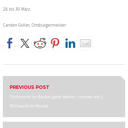
28. bis 30. März.
Carsten Göller, Ortsbürgermeister
Beitragsnavigation
PREVIOUS POST
Previous
Flohmarkt im Backes geht weiter – Immer am 1.
post:
Mittwoch im Monat