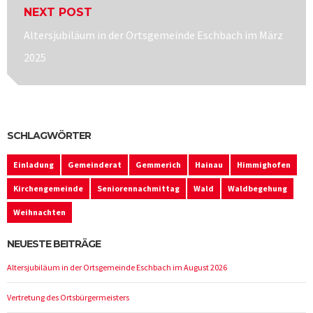
NEXT POST
Next
Altersjubiläum in der Ortsgemeinde Eschbach im März
post:
2025
SCHLAGWÖRTER
Einladung
Gemeinderat
Gemmerich
Hainau
Himmighofen
Kirchengemeinde
Seniorennachmittag
Wald
Waldbegehung
Weihnachten
NEUESTE BEITRÄGE
Altersjubiläum in der Ortsgemeinde Eschbach im August 2026
Vertretung des Ortsbürgermeisters