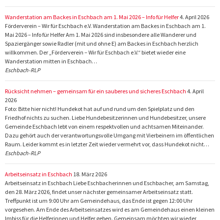
Wanderstation am Backes in Eschbach am 1. Mai 2026 – Info für Helfer
4. April 2026
Förderverein – Wir für Eschbach e.V. Wanderstation am Backes in Eschbach am 1.
Mai 2026 – Info für Helfer Am 1. Mai 2026 sind insbesondere alle Wanderer und
Spaziergänger sowie Radler (mit und ohne E) am Backes in Eschbach herzlich
willkommen. Der „Förderverein – Wir für Eschbach e.V.“ bietet wieder eine
Wanderstation mitten in Eschbach…
Eschbach-RLP
Rücksicht nehmen – gemeinsam für ein sauberes und sicheres Eschbach
4. April
2026
Foto: Bitte hier nicht! Hundekot hat auf und rund um den Spielplatz und den
Friedhof nichts zu suchen. Liebe Hundebesitzerinnen und Hundebesitzer, unsere
Gemeinde Eschbach lebt von einem respektvollen und achtsamen Miteinander.
Dazu gehört auch der verantwortungsvolle Umgang mit Vierbeinern im öffentlichen
Raum. Leider kommt es in letzter Zeit wieder vermehrt vor, dass Hundekot nicht…
Eschbach-RLP
Arbeitseinsatz in Eschbach
18. März 2026
Arbeitseinsatz in Eschbach Liebe Eschbacherinnen und Eschbacher, am Samstag,
den 28. März 2026, findet unser nächster gemeinsamer Arbeitseinsatz statt.
Treffpunkt ist um 9:00 Uhr am Gemeindehaus, das Ende ist gegen 12:00 Uhr
vorgesehen. Am Ende des Arbeitseinsatzes wird es am Gemeindehaus einen kleinen
Imbiss für die Helferinnen und Helfer geben. Gemeinsam möchten wir wieder