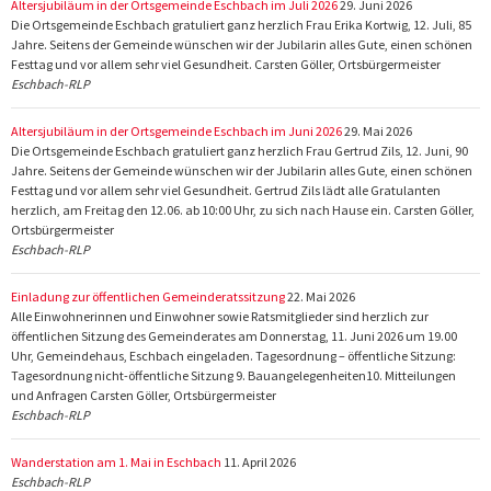
Altersjubiläum in der Ortsgemeinde Eschbach im Juli 2026
29. Juni 2026
Die Ortsgemeinde Eschbach gratuliert ganz herzlich Frau Erika Kortwig, 12. Juli, 85
Jahre. Seitens der Gemeinde wünschen wir der Jubilarin alles Gute, einen schönen
Festtag und vor allem sehr viel Gesundheit. Carsten Göller, Ortsbürgermeister
Eschbach-RLP
Altersjubiläum in der Ortsgemeinde Eschbach im Juni 2026
29. Mai 2026
Die Ortsgemeinde Eschbach gratuliert ganz herzlich Frau Gertrud Zils, 12. Juni, 90
Jahre. Seitens der Gemeinde wünschen wir der Jubilarin alles Gute, einen schönen
Festtag und vor allem sehr viel Gesundheit. Gertrud Zils lädt alle Gratulanten
herzlich, am Freitag den 12.06. ab 10:00 Uhr, zu sich nach Hause ein. Carsten Göller,
Ortsbürgermeister
Eschbach-RLP
Einladung zur öffentlichen Gemeinderatssitzung
22. Mai 2026
Alle Einwohnerinnen und Einwohner sowie Ratsmitglieder sind herzlich zur
öffentlichen Sitzung des Gemeinderates am Donnerstag, 11. Juni 2026 um 19.00
Uhr, Gemeindehaus, Eschbach eingeladen. Tagesordnung – öffentliche Sitzung:
Tagesordnung nicht-öffentliche Sitzung 9. Bauangelegenheiten10. Mitteilungen
und Anfragen Carsten Göller, Ortsbürgermeister
Eschbach-RLP
Wanderstation am 1. Mai in Eschbach
11. April 2026
Eschbach-RLP