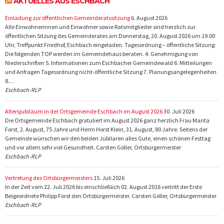
AKTUELLES AUS ESCHBACH
Einladung zur öffentlichen Gemeinderatssitzung
6. August 2026
Alle Einwohnerinnen und Einwohner sowie Ratsmitglieder sind herzlich zur
öffentlichen Sitzung des Gemeinderates am Donnerstag, 20. August 2026 um 19.00
Uhr, Treffpunkt Friedhof, Eschbach eingeladen. Tagesordnung – öffentliche Sitzung:
Die folgenden TOP werden im Gemeindehaus beraten. 4. Genehmigung von
Niederschriften 5. Informationen zum Eschbacher Gemeindewald 6. Mitteilungen
und Anfragen Tagesordnung nicht-öffentliche Sitzung 7. Planungsangelegenheiten
8.…
Eschbach-RLP
Altersjubiläum in der Ortsgemeinde Eschbach im August 2026
30. Juli 2026
Die Ortsgemeinde Eschbach gratuliert im August 2026 ganz herzlich Frau Marita
Forst, 2. August, 75 Jahre und Herrn Horst Klein, 31. August, 80 Jahre. Seitens der
Gemeinde wünschen wir den beiden Jubilaren alles Gute, einen schönen Festtag
und vor allem sehr viel Gesundheit. Carsten Göller, Ortsbürgermeister
Eschbach-RLP
Vertretung des Ortsbürgermeisters
15. Juli 2026
In der Zeit vom 22. Juli 2026 bis einschließlich 02. August 2016 vertritt der Erste
Beigeordnete Philipp Forst den Ortsbürgermeister. Carsten Göller, Ortsbürgermeister
Eschbach-RLP