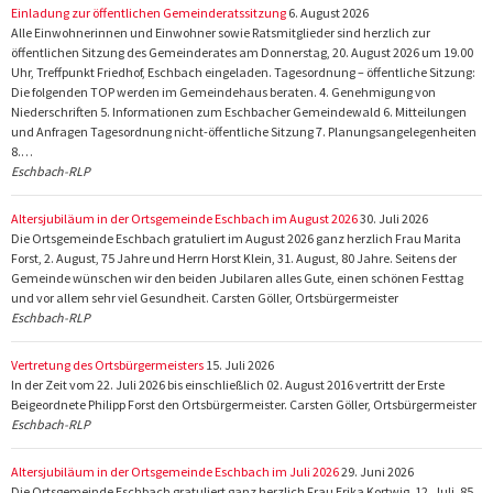
Einladung zur öffentlichen Gemeinderatssitzung
6. August 2026
Alle Einwohnerinnen und Einwohner sowie Ratsmitglieder sind herzlich zur
öffentlichen Sitzung des Gemeinderates am Donnerstag, 20. August 2026 um 19.00
Uhr, Treffpunkt Friedhof, Eschbach eingeladen. Tagesordnung – öffentliche Sitzung:
Die folgenden TOP werden im Gemeindehaus beraten. 4. Genehmigung von
Niederschriften 5. Informationen zum Eschbacher Gemeindewald 6. Mitteilungen
und Anfragen Tagesordnung nicht-öffentliche Sitzung 7. Planungsangelegenheiten
8.…
Eschbach-RLP
Altersjubiläum in der Ortsgemeinde Eschbach im August 2026
30. Juli 2026
Die Ortsgemeinde Eschbach gratuliert im August 2026 ganz herzlich Frau Marita
Forst, 2. August, 75 Jahre und Herrn Horst Klein, 31. August, 80 Jahre. Seitens der
Gemeinde wünschen wir den beiden Jubilaren alles Gute, einen schönen Festtag
und vor allem sehr viel Gesundheit. Carsten Göller, Ortsbürgermeister
Eschbach-RLP
Vertretung des Ortsbürgermeisters
15. Juli 2026
In der Zeit vom 22. Juli 2026 bis einschließlich 02. August 2016 vertritt der Erste
Beigeordnete Philipp Forst den Ortsbürgermeister. Carsten Göller, Ortsbürgermeister
Eschbach-RLP
Altersjubiläum in der Ortsgemeinde Eschbach im Juli 2026
29. Juni 2026
Die Ortsgemeinde Eschbach gratuliert ganz herzlich Frau Erika Kortwig, 12. Juli, 85