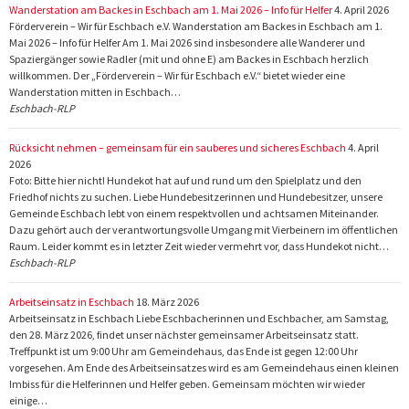
Wanderstation am Backes in Eschbach am 1. Mai 2026 – Info für Helfer
4. April 2026
Förderverein – Wir für Eschbach e.V. Wanderstation am Backes in Eschbach am 1.
Mai 2026 – Info für Helfer Am 1. Mai 2026 sind insbesondere alle Wanderer und
Spaziergänger sowie Radler (mit und ohne E) am Backes in Eschbach herzlich
willkommen. Der „Förderverein – Wir für Eschbach e.V.“ bietet wieder eine
Wanderstation mitten in Eschbach…
Eschbach-RLP
Rücksicht nehmen – gemeinsam für ein sauberes und sicheres Eschbach
4. April
2026
Foto: Bitte hier nicht! Hundekot hat auf und rund um den Spielplatz und den
Friedhof nichts zu suchen. Liebe Hundebesitzerinnen und Hundebesitzer, unsere
Gemeinde Eschbach lebt von einem respektvollen und achtsamen Miteinander.
Dazu gehört auch der verantwortungsvolle Umgang mit Vierbeinern im öffentlichen
Raum. Leider kommt es in letzter Zeit wieder vermehrt vor, dass Hundekot nicht…
Eschbach-RLP
Arbeitseinsatz in Eschbach
18. März 2026
Arbeitseinsatz in Eschbach Liebe Eschbacherinnen und Eschbacher, am Samstag,
den 28. März 2026, findet unser nächster gemeinsamer Arbeitseinsatz statt.
Treffpunkt ist um 9:00 Uhr am Gemeindehaus, das Ende ist gegen 12:00 Uhr
vorgesehen. Am Ende des Arbeitseinsatzes wird es am Gemeindehaus einen kleinen
Imbiss für die Helferinnen und Helfer geben. Gemeinsam möchten wir wieder
einige…