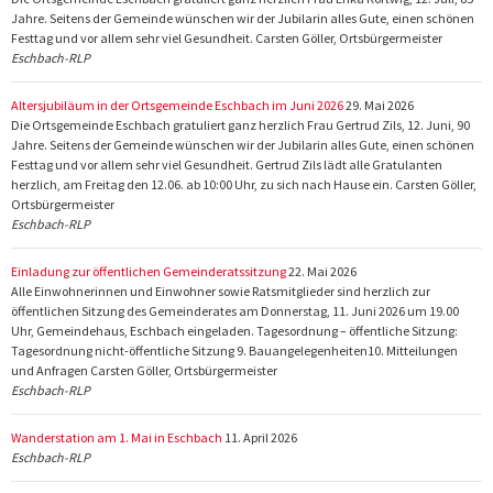
Jahre. Seitens der Gemeinde wünschen wir der Jubilarin alles Gute, einen schönen
Festtag und vor allem sehr viel Gesundheit. Carsten Göller, Ortsbürgermeister
Eschbach-RLP
Altersjubiläum in der Ortsgemeinde Eschbach im Juni 2026
29. Mai 2026
Die Ortsgemeinde Eschbach gratuliert ganz herzlich Frau Gertrud Zils, 12. Juni, 90
Jahre. Seitens der Gemeinde wünschen wir der Jubilarin alles Gute, einen schönen
Festtag und vor allem sehr viel Gesundheit. Gertrud Zils lädt alle Gratulanten
herzlich, am Freitag den 12.06. ab 10:00 Uhr, zu sich nach Hause ein. Carsten Göller,
Ortsbürgermeister
Eschbach-RLP
Einladung zur öffentlichen Gemeinderatssitzung
22. Mai 2026
Alle Einwohnerinnen und Einwohner sowie Ratsmitglieder sind herzlich zur
öffentlichen Sitzung des Gemeinderates am Donnerstag, 11. Juni 2026 um 19.00
Uhr, Gemeindehaus, Eschbach eingeladen. Tagesordnung – öffentliche Sitzung:
Tagesordnung nicht-öffentliche Sitzung 9. Bauangelegenheiten10. Mitteilungen
und Anfragen Carsten Göller, Ortsbürgermeister
Eschbach-RLP
Wanderstation am 1. Mai in Eschbach
11. April 2026
Eschbach-RLP