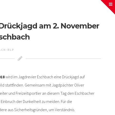
– Drückjagd am 2. November
Eschbach
ACH-RLP
018
wird im Jagdrevier Eschbach eine Drückjagd auf
ild stattfinden. Gemeinsam mit Jagdpächter Oliver
Reiter und Freizeitsportler an diesem Tag den Eschbacher
m Einbruch der Dunkelheit zu meiden. Für die
dere aus Sicherheitsgründen, um Verständnis.