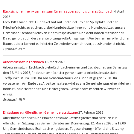
Rücksicht nehmen – gemeinsam für ein sauberes und sicheres Eschbach
4. April
2026
Foto: Bitte hier nicht! Hundekot hat auf und rund um den Spielplatz und den
Friedhof nichts zu suchen. Liebe Hundebesitzerinnen und Hundebesitzer, unsere
Gemeinde Eschbach lebt von einem respektvollen und achtsamen Miteinander.
Dazu gehört auch der verantwortungsvolle Umgang mit Vierbeinern im öffentlichen
Raum. Leider kommt es in letzter Zeit wieder vermehrt vor, dass Hundekot nicht…
Eschbach-RLP
Arbeitseinsatz in Eschbach
18. März 2026
Arbeitseinsatz in Eschbach Liebe Eschbacherinnen und Eschbacher, am Samstag,
den 28. März 2026, findet unser nächster gemeinsamer Arbeitseinsatz statt.
Treffpunkt ist um 9:00 Uhr am Gemeindehaus, das Ende ist gegen 12:00 Uhr
vorgesehen. Am Ende des Arbeitseinsatzes wird es am Gemeindehaus einen kleinen
Imbiss für die Helferinnen und Helfer geben. Gemeinsam möchten wir wieder
einige…
Eschbach-RLP
Einladung zur öffentlichen Gemeinderatssitzung
27. Februar 2026
Alle Einwohnerinnen und Einwohner sowie Ratsmitglieder sind herzlich zur
öffentlichen Sitzung des Gemeinderates am Donnerstag, 12. März 2026 um 19.00
Uhr, Gemeindehaus, Eschbach eingeladen. Tagesordnung – öffentliche Sitzung
Tagesordnung – nicht-öffentliche Sitzung Carsten Göller, Ortsbürgermeister