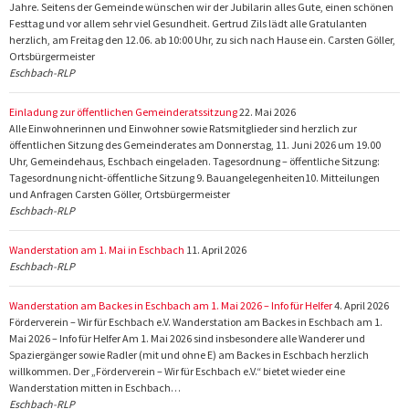
Jahre. Seitens der Gemeinde wünschen wir der Jubilarin alles Gute, einen schönen
Festtag und vor allem sehr viel Gesundheit. Gertrud Zils lädt alle Gratulanten
herzlich, am Freitag den 12.06. ab 10:00 Uhr, zu sich nach Hause ein. Carsten Göller,
Ortsbürgermeister
Eschbach-RLP
Einladung zur öffentlichen Gemeinderatssitzung
22. Mai 2026
Alle Einwohnerinnen und Einwohner sowie Ratsmitglieder sind herzlich zur
öffentlichen Sitzung des Gemeinderates am Donnerstag, 11. Juni 2026 um 19.00
Uhr, Gemeindehaus, Eschbach eingeladen. Tagesordnung – öffentliche Sitzung:
Tagesordnung nicht-öffentliche Sitzung 9. Bauangelegenheiten10. Mitteilungen
und Anfragen Carsten Göller, Ortsbürgermeister
Eschbach-RLP
Wanderstation am 1. Mai in Eschbach
11. April 2026
Eschbach-RLP
Wanderstation am Backes in Eschbach am 1. Mai 2026 – Info für Helfer
4. April 2026
Förderverein – Wir für Eschbach e.V. Wanderstation am Backes in Eschbach am 1.
Mai 2026 – Info für Helfer Am 1. Mai 2026 sind insbesondere alle Wanderer und
Spaziergänger sowie Radler (mit und ohne E) am Backes in Eschbach herzlich
willkommen. Der „Förderverein – Wir für Eschbach e.V.“ bietet wieder eine
Wanderstation mitten in Eschbach…
Eschbach-RLP