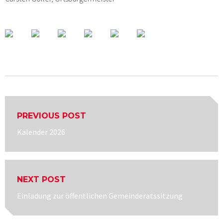
Beitragsnavigation
PREVIOUS POST
Previous
Kalender 2026
post:
NEXT POST
Next
Einladung zur öffentlichen Gemeinderatssitzung
post: