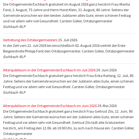
Die Ortsgemeinde Eschbach gratuliert im August 2026 ganz herzlich Frau Marita
Forst, 2. August, 75 Jahre und Herrn Horst Klein, 31. August, 80 Jahre. Seitens der
Gemeinde wünschen wir den beiden Jubilaren alles Gute, einen schönen Festtag
und vor allem sehr viel Gesundheit. Carsten Göller, Ortsbürgermeister
Eschbach-RLP
Vertretung des Ortsbürgermeisters
15. Juli 2026
In der Zeit vom 22. Juli 2026 bis einschließlich 02. August 2016 vertritt der Erste
Beigeordnete Philipp Forst den Ortsbürgermeister. Carsten Göller, Ortsbürgermeister
Eschbach-RLP
Altersjubiläum in der Ortsgemeinde Eschbach im Juli 2026
29. Juni 2026
Die Ortsgemeinde Eschbach gratuliert ganz herzlich Frau Erika Kortwig, 12. Juli, 85
Jahre. Seitens der Gemeinde wünschen wir der Jubilarin alles Gute, einen schönen
Festtag und vor allem sehr viel Gesundheit. Carsten Göller, Ortsbürgermeister
Eschbach-RLP
Altersjubiläum in der Ortsgemeinde Eschbach im Juni 2026
29. Mai 2026
Die Ortsgemeinde Eschbach gratuliert ganz herzlich Frau Gertrud Zils, 12. Juni, 90
Jahre. Seitens der Gemeinde wünschen wir der Jubilarin alles Gute, einen schönen
Festtag und vor allem sehr viel Gesundheit. Gertrud Zils lädt alle Gratulanten
herzlich, am Freitag den 12.06. ab 10:00 Uhr, zu sich nach Hause ein. Carsten Göller,
Ortsbürgermeister