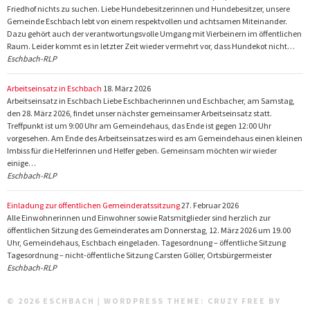
Friedhof nichts zu suchen. Liebe Hundebesitzerinnen und Hundebesitzer, unsere
Gemeinde Eschbach lebt von einem respektvollen und achtsamen Miteinander.
Dazu gehört auch der verantwortungsvolle Umgang mit Vierbeinern im öffentlichen
Raum. Leider kommt es in letzter Zeit wieder vermehrt vor, dass Hundekot nicht…
Eschbach-RLP
Arbeitseinsatz in Eschbach
18. März 2026
Arbeitseinsatz in Eschbach Liebe Eschbacherinnen und Eschbacher, am Samstag,
den 28. März 2026, findet unser nächster gemeinsamer Arbeitseinsatz statt.
Treffpunkt ist um 9:00 Uhr am Gemeindehaus, das Ende ist gegen 12:00 Uhr
vorgesehen. Am Ende des Arbeitseinsatzes wird es am Gemeindehaus einen kleinen
Imbiss für die Helferinnen und Helfer geben. Gemeinsam möchten wir wieder
einige…
Eschbach-RLP
Einladung zur öffentlichen Gemeinderatssitzung
27. Februar 2026
Alle Einwohnerinnen und Einwohner sowie Ratsmitglieder sind herzlich zur
öffentlichen Sitzung des Gemeinderates am Donnerstag, 12. März 2026 um 19.00
Uhr, Gemeindehaus, Eschbach eingeladen. Tagesordnung – öffentliche Sitzung
Tagesordnung – nicht-öffentliche Sitzung Carsten Göller, Ortsbürgermeister
Eschbach-RLP
© 2026 ESCHBACH
|
WORDPRESS THEME:
CRUZY FREE
BY