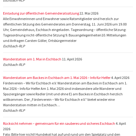
Eschbach-RLP
Einladung zur öffentlichen Gemeinderatssitzung
22. Mai 2026
Alle Einwohnerinnen und Einwohner sowie Ratsmitglieder sind herzlich zur
öffentlichen Sitzung des Gemeinderates am Donnerstag, 11. Juni 2026 um 19.00
Uhr, Gemeindehaus, Eschbach eingeladen. Tagesordnung – öffentliche Sitzung:
Tagesordnung nicht-öffentliche Sitzung 9. Bauangelegenheiten10. Mitteilungen
und Anfragen Carsten Göller, Ortsbürgermeister
Eschbach-RLP
Wanderstation am 1. Mai in Eschbach
11. April 2026
Eschbach-RLP
Wanderstation am Backes in Eschbach am 1. Mai 2026 – Info für Helfer
4. April 2026
Förderverein – Wir für Eschbach e.V. Wanderstation am Backes in Eschbach am 1.
Mai 2026 – Info für Helfer Am 1. Mai 2026 sind insbesondere alle Wanderer und
Spaziergänger sowie Radler (mit und ohne E) am Backes in Eschbach herzlich
willkommen. Der „Förderverein – Wir für Eschbach e.V.“ bietet wieder eine
Wanderstation mitten in Eschbach…
Eschbach-RLP
Rücksicht nehmen – gemeinsam für ein sauberes und sicheres Eschbach
4. April
2026
Foto: Bitte hier nicht! Hundekot hat auf und rund um den Spielplatz und den