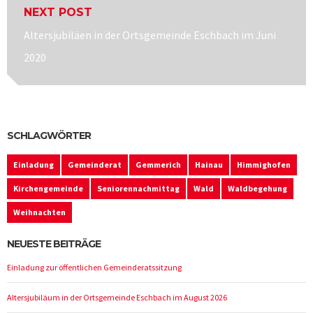
NEXT POST
Next
Altersjubiläen in der Ortsgemeinde Eschbach im Juni
post:
2020
SCHLAGWÖRTER
Einladung
Gemeinderat
Gemmerich
Hainau
Himmighofen
Kirchengemeinde
Seniorennachmittag
Wald
Waldbegehung
Weihnachten
NEUESTE BEITRÄGE
Einladung zur öffentlichen Gemeinderatssitzung
Altersjubiläum in der Ortsgemeinde Eschbach im August 2026