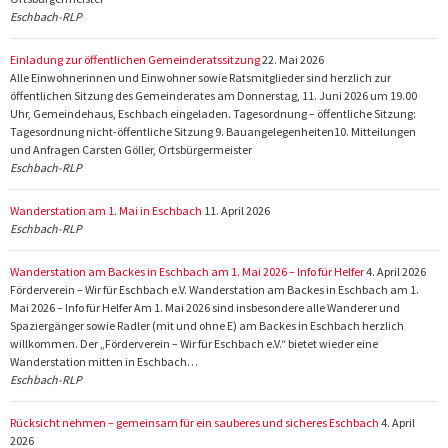
Eschbach-RLP
Einladung zur öffentlichen Gemeinderatssitzung
22. Mai 2026
Alle Einwohnerinnen und Einwohner sowie Ratsmitglieder sind herzlich zur
öffentlichen Sitzung des Gemeinderates am Donnerstag, 11. Juni 2026 um 19.00
Uhr, Gemeindehaus, Eschbach eingeladen. Tagesordnung – öffentliche Sitzung:
Tagesordnung nicht-öffentliche Sitzung 9. Bauangelegenheiten10. Mitteilungen
und Anfragen Carsten Göller, Ortsbürgermeister
Eschbach-RLP
Wanderstation am 1. Mai in Eschbach
11. April 2026
Eschbach-RLP
Wanderstation am Backes in Eschbach am 1. Mai 2026 – Info für Helfer
4. April 2026
Förderverein – Wir für Eschbach e.V. Wanderstation am Backes in Eschbach am 1.
Mai 2026 – Info für Helfer Am 1. Mai 2026 sind insbesondere alle Wanderer und
Spaziergänger sowie Radler (mit und ohne E) am Backes in Eschbach herzlich
willkommen. Der „Förderverein – Wir für Eschbach e.V.“ bietet wieder eine
Wanderstation mitten in Eschbach…
Eschbach-RLP
Rücksicht nehmen – gemeinsam für ein sauberes und sicheres Eschbach
4. April
2026