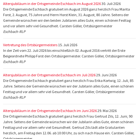
Altersjubiläum in der Ortsgemeinde Eschbach im August 2026
30. Juli 2026
Die Ortsgemeinde Eschbach gratuliert im August 2026 ganz herzlich Frau Marita
Forst, 2. August, 75 Jahre und Herrn Horst Klein, 31. August, 80 Jahre. Seitens der
Gemeinde wünschen wir den beiden Jubilaren alles Gute, einen schönen Festtag
und vor allem sehr viel Gesundheit. Carsten Göller, Ortsbürgermeister
Eschbach-RLP
Vertretung des Ortsbürgermeisters
15. Juli 2026
In der Zeit vom 22. Juli 2026 bis einschließlich 02. August 2016 vertritt der Erste
Beigeordnete Philipp Forst den Ortsbürgermeister. Carsten Göller, Ortsbürgermeister
Eschbach-RLP
Altersjubiläum in der Ortsgemeinde Eschbach im Juli 2026
29. Juni 2026
Die Ortsgemeinde Eschbach gratuliert ganz herzlich Frau Erika Kortwig, 12. Juli, 85
Jahre. Seitens der Gemeinde wünschen wir der Jubilarin alles Gute, einen schönen
Festtag und vor allem sehr viel Gesundheit. Carsten Göller, Ortsbürgermeister
Eschbach-RLP
Altersjubiläum in der Ortsgemeinde Eschbach im Juni 2026
29. Mai 2026
Die Ortsgemeinde Eschbach gratuliert ganz herzlich Frau Gertrud Zils, 12. Juni, 90
Jahre. Seitens der Gemeinde wünschen wir der Jubilarin alles Gute, einen schönen
Festtag und vor allem sehr viel Gesundheit. Gertrud Zils lädt alle Gratulanten
herzlich, am Freitag den 12.06. ab 10:00 Uhr, zu sich nach Hause ein. Carsten Göller,
Ortsbürgermeister