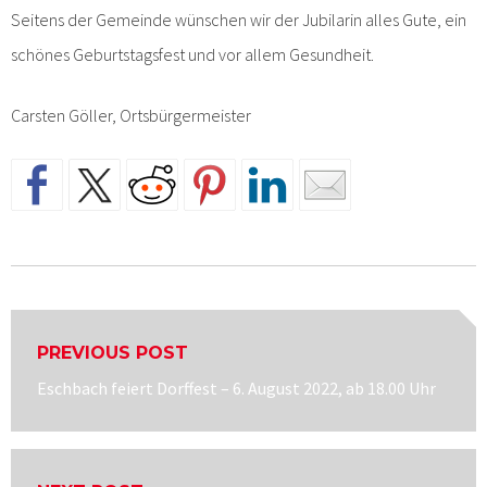
Seitens der Gemeinde wünschen wir der Jubilarin alles Gute, ein
schönes Geburtstagsfest und vor allem Gesundheit.
Carsten Göller, Ortsbürgermeister
Beitragsnavigation
PREVIOUS POST
Previous
Eschbach feiert Dorffest – 6. August 2022, ab 18.00 Uhr
post: