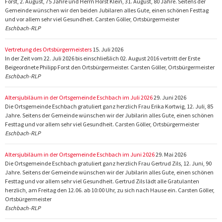
Forst, 2. August, 75 Jahre und Herrn Horst Klein, 31. August, 80 Jahre. Seitens der
Gemeinde wünschen wir den beiden Jubilaren alles Gute, einen schönen Festtag
und vor allem sehr viel Gesundheit. Carsten Göller, Ortsbürgermeister
Eschbach-RLP
Vertretung des Ortsbürgermeisters
15. Juli 2026
In der Zeit vom 22. Juli 2026 bis einschließlich 02. August 2016 vertritt der Erste
Beigeordnete Philipp Forst den Ortsbürgermeister. Carsten Göller, Ortsbürgermeister
Eschbach-RLP
Altersjubiläum in der Ortsgemeinde Eschbach im Juli 2026
29. Juni 2026
Die Ortsgemeinde Eschbach gratuliert ganz herzlich Frau Erika Kortwig, 12. Juli, 85
Jahre. Seitens der Gemeinde wünschen wir der Jubilarin alles Gute, einen schönen
Festtag und vor allem sehr viel Gesundheit. Carsten Göller, Ortsbürgermeister
Eschbach-RLP
Altersjubiläum in der Ortsgemeinde Eschbach im Juni 2026
29. Mai 2026
Die Ortsgemeinde Eschbach gratuliert ganz herzlich Frau Gertrud Zils, 12. Juni, 90
Jahre. Seitens der Gemeinde wünschen wir der Jubilarin alles Gute, einen schönen
Festtag und vor allem sehr viel Gesundheit. Gertrud Zils lädt alle Gratulanten
herzlich, am Freitag den 12.06. ab 10:00 Uhr, zu sich nach Hause ein. Carsten Göller,
Ortsbürgermeister
Eschbach-RLP