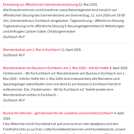
Einladung zur öffentlichen Gemeinderatssitzung
22. Mai 2026
Alle Einwohnerinnen und Einwohner sowie Ratsmitglieder sind herzlich zur
öffentlichen Sitzung des Gemeinderates am Donnerstag, 11. Juni 2026 um 19.00
Uhr, Gemeindehaus, Eschbach eingeladen. Tagesordnung – öffentliche Sitzung:
Tagesordnung nicht-öffentliche Sitzung 9. Bauangelegenheiten10. Mitteilungen
und Anfragen Carsten Göller, Ortsbürgermeister
Eschbach-RLP
Wanderstation am 1. Mai in Eschbach
11. April 2026
Eschbach-RLP
Wanderstation am Backes in Eschbach am 1. Mai 2026 – Info für Helfer
4. April 2026
Förderverein – Wir für Eschbach e.V. Wanderstation am Backes in Eschbach am 1.
Mai 2026 – Info für Helfer Am 1. Mai 2026 sind insbesondere alle Wanderer und
Spaziergänger sowie Radler (mit und ohne E) am Backes in Eschbach herzlich
willkommen. Der „Förderverein – Wir für Eschbach e.V.“ bietet wieder eine
Wanderstation mitten in Eschbach…
Eschbach-RLP
Rücksicht nehmen – gemeinsam für ein sauberes und sicheres Eschbach
4. April
2026
Foto: Bitte hier nicht! Hundekot hat auf und rund um den Spielplatz und den
Friedhof nichts zu suchen. Liebe Hundebesitzerinnen und Hundebesitzer, unsere