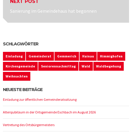
NEXT POST
Next
Sanierung im Gemeindehaus hat begonnen
post:
SCHLAGWÖRTER
Einladung
Gemeinderat
Gemmerich
Hainau
Himmighofen
Kirchengemeinde
Seniorennachmittag
Wald
Waldbegehung
Weihnachten
NEUESTE BEITRÄGE
Einladung zur öffentlichen Gemeinderatssitzung
Altersjubiläum in der Ortsgemeinde Eschbach im August 2026
Vertretung des Ortsbürgermeisters