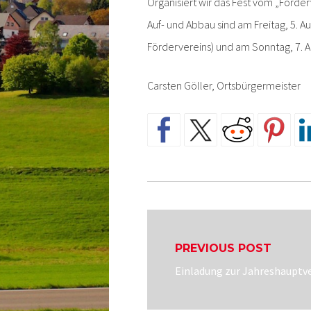
Organisiert wir das Fest vom „Förder
Auf- und Abbau sind am Freitag, 5. 
Fördervereins) und am Sonntag, 7. A
Carsten Göller, Ortsbürgermeister
Beitragsnavigatio
PREVIOUS POST
Previous
Einladung zur Jahreshauptve
post: