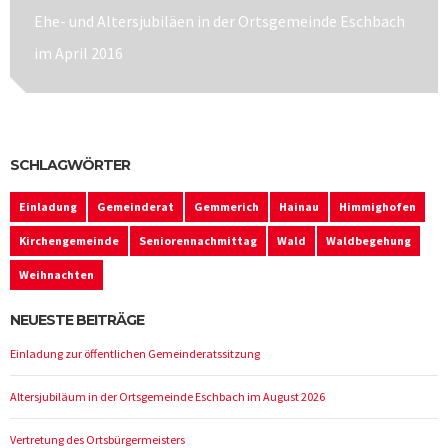
Next
Ehe- und Altersjubiläen in der Ortsgemeinde Eschbach
post:
im April 2016
SCHLAGWÖRTER
Einladung
Gemeinderat
Gemmerich
Hainau
Himmighofen
Kirchengemeinde
Seniorennachmittag
Wald
Waldbegehung
Weihnachten
NEUESTE BEITRÄGE
Einladung zur öffentlichen Gemeinderatssitzung
Altersjubiläum in der Ortsgemeinde Eschbach im August 2026
Vertretung des Ortsbürgermeisters