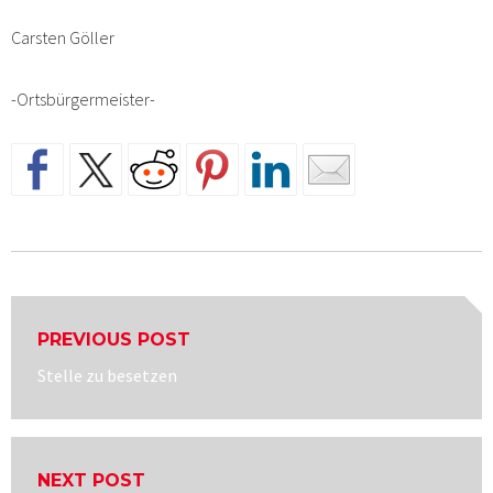
Carsten Göller
-Ortsbürgermeister-
Beitragsnavigation
PREVIOUS POST
Previous
Stelle zu besetzen
post:
NEXT POST