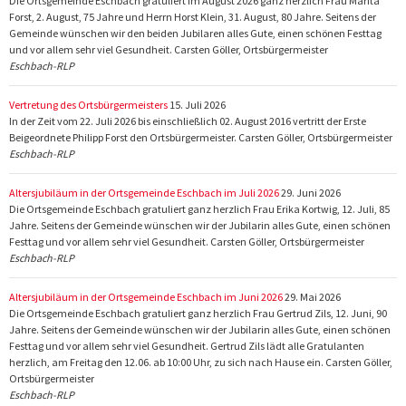
Die Ortsgemeinde Eschbach gratuliert im August 2026 ganz herzlich Frau Marita
Forst, 2. August, 75 Jahre und Herrn Horst Klein, 31. August, 80 Jahre. Seitens der
Gemeinde wünschen wir den beiden Jubilaren alles Gute, einen schönen Festtag
und vor allem sehr viel Gesundheit. Carsten Göller, Ortsbürgermeister
Eschbach-RLP
Vertretung des Ortsbürgermeisters
15. Juli 2026
In der Zeit vom 22. Juli 2026 bis einschließlich 02. August 2016 vertritt der Erste
Beigeordnete Philipp Forst den Ortsbürgermeister. Carsten Göller, Ortsbürgermeister
Eschbach-RLP
Altersjubiläum in der Ortsgemeinde Eschbach im Juli 2026
29. Juni 2026
Die Ortsgemeinde Eschbach gratuliert ganz herzlich Frau Erika Kortwig, 12. Juli, 85
Jahre. Seitens der Gemeinde wünschen wir der Jubilarin alles Gute, einen schönen
Festtag und vor allem sehr viel Gesundheit. Carsten Göller, Ortsbürgermeister
Eschbach-RLP
Altersjubiläum in der Ortsgemeinde Eschbach im Juni 2026
29. Mai 2026
Die Ortsgemeinde Eschbach gratuliert ganz herzlich Frau Gertrud Zils, 12. Juni, 90
Jahre. Seitens der Gemeinde wünschen wir der Jubilarin alles Gute, einen schönen
Festtag und vor allem sehr viel Gesundheit. Gertrud Zils lädt alle Gratulanten
herzlich, am Freitag den 12.06. ab 10:00 Uhr, zu sich nach Hause ein. Carsten Göller,
Ortsbürgermeister
Eschbach-RLP