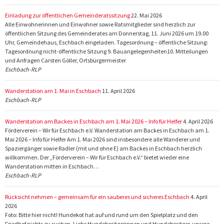
Einladung zur öffentlichen Gemeinderatssitzung
22. Mai 2026
Alle Einwohnerinnen und Einwohner sowie Ratsmitglieder sind herzlich zur
öffentlichen Sitzung des Gemeinderates am Donnerstag, 11. Juni 2026 um 19.00
Uhr, Gemeindehaus, Eschbach eingeladen. Tagesordnung – öffentliche Sitzung:
Tagesordnung nicht-öffentliche Sitzung 9. Bauangelegenheiten10. Mitteilungen
und Anfragen Carsten Göller, Ortsbürgermeister
Eschbach-RLP
Wanderstation am 1. Mai in Eschbach
11. April 2026
Eschbach-RLP
Wanderstation am Backes in Eschbach am 1. Mai 2026 – Info für Helfer
4. April 2026
Förderverein – Wir für Eschbach e.V. Wanderstation am Backes in Eschbach am 1.
Mai 2026 – Info für Helfer Am 1. Mai 2026 sind insbesondere alle Wanderer und
Spaziergänger sowie Radler (mit und ohne E) am Backes in Eschbach herzlich
willkommen. Der „Förderverein – Wir für Eschbach e.V.“ bietet wieder eine
Wanderstation mitten in Eschbach…
Eschbach-RLP
Rücksicht nehmen – gemeinsam für ein sauberes und sicheres Eschbach
4. April
2026
Foto: Bitte hier nicht! Hundekot hat auf und rund um den Spielplatz und den
Friedhof nichts zu suchen. Liebe Hundebesitzerinnen und Hundebesitzer, unsere