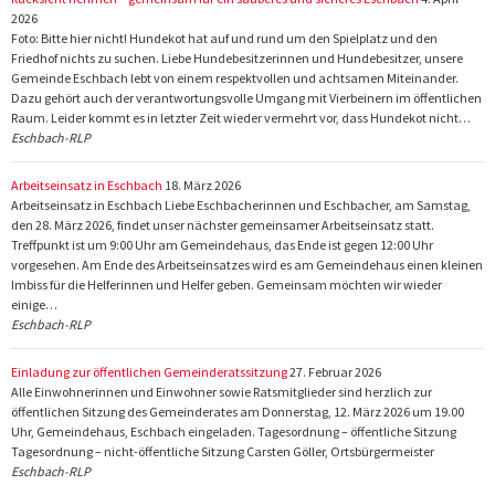
2026
Foto: Bitte hier nicht! Hundekot hat auf und rund um den Spielplatz und den
Friedhof nichts zu suchen. Liebe Hundebesitzerinnen und Hundebesitzer, unsere
Gemeinde Eschbach lebt von einem respektvollen und achtsamen Miteinander.
Dazu gehört auch der verantwortungsvolle Umgang mit Vierbeinern im öffentlichen
Raum. Leider kommt es in letzter Zeit wieder vermehrt vor, dass Hundekot nicht…
Eschbach-RLP
Arbeitseinsatz in Eschbach
18. März 2026
Arbeitseinsatz in Eschbach Liebe Eschbacherinnen und Eschbacher, am Samstag,
den 28. März 2026, findet unser nächster gemeinsamer Arbeitseinsatz statt.
Treffpunkt ist um 9:00 Uhr am Gemeindehaus, das Ende ist gegen 12:00 Uhr
vorgesehen. Am Ende des Arbeitseinsatzes wird es am Gemeindehaus einen kleinen
Imbiss für die Helferinnen und Helfer geben. Gemeinsam möchten wir wieder
einige…
Eschbach-RLP
Einladung zur öffentlichen Gemeinderatssitzung
27. Februar 2026
Alle Einwohnerinnen und Einwohner sowie Ratsmitglieder sind herzlich zur
öffentlichen Sitzung des Gemeinderates am Donnerstag, 12. März 2026 um 19.00
Uhr, Gemeindehaus, Eschbach eingeladen. Tagesordnung – öffentliche Sitzung
Tagesordnung – nicht-öffentliche Sitzung Carsten Göller, Ortsbürgermeister
Eschbach-RLP