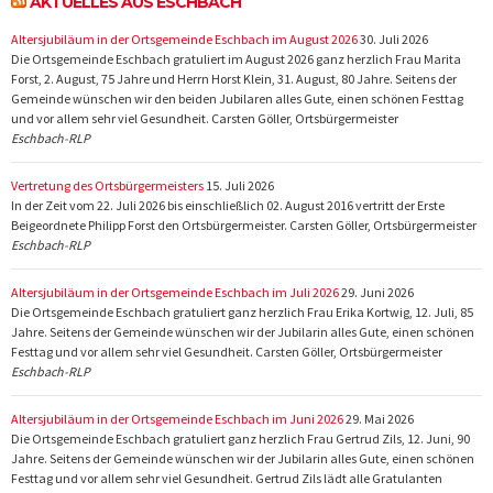
AKTUELLES AUS ESCHBACH
Altersjubiläum in der Ortsgemeinde Eschbach im August 2026
30. Juli 2026
Die Ortsgemeinde Eschbach gratuliert im August 2026 ganz herzlich Frau Marita
Forst, 2. August, 75 Jahre und Herrn Horst Klein, 31. August, 80 Jahre. Seitens der
Gemeinde wünschen wir den beiden Jubilaren alles Gute, einen schönen Festtag
und vor allem sehr viel Gesundheit. Carsten Göller, Ortsbürgermeister
Eschbach-RLP
Vertretung des Ortsbürgermeisters
15. Juli 2026
In der Zeit vom 22. Juli 2026 bis einschließlich 02. August 2016 vertritt der Erste
Beigeordnete Philipp Forst den Ortsbürgermeister. Carsten Göller, Ortsbürgermeister
Eschbach-RLP
Altersjubiläum in der Ortsgemeinde Eschbach im Juli 2026
29. Juni 2026
Die Ortsgemeinde Eschbach gratuliert ganz herzlich Frau Erika Kortwig, 12. Juli, 85
Jahre. Seitens der Gemeinde wünschen wir der Jubilarin alles Gute, einen schönen
Festtag und vor allem sehr viel Gesundheit. Carsten Göller, Ortsbürgermeister
Eschbach-RLP
Altersjubiläum in der Ortsgemeinde Eschbach im Juni 2026
29. Mai 2026
Die Ortsgemeinde Eschbach gratuliert ganz herzlich Frau Gertrud Zils, 12. Juni, 90
Jahre. Seitens der Gemeinde wünschen wir der Jubilarin alles Gute, einen schönen
Festtag und vor allem sehr viel Gesundheit. Gertrud Zils lädt alle Gratulanten