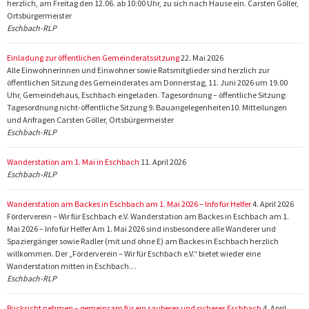
herzlich, am Freitag den 12.06. ab 10:00 Uhr, zu sich nach Hause ein. Carsten Göller,
Ortsbürgermeister
Eschbach-RLP
Einladung zur öffentlichen Gemeinderatssitzung
22. Mai 2026
Alle Einwohnerinnen und Einwohner sowie Ratsmitglieder sind herzlich zur
öffentlichen Sitzung des Gemeinderates am Donnerstag, 11. Juni 2026 um 19.00
Uhr, Gemeindehaus, Eschbach eingeladen. Tagesordnung – öffentliche Sitzung:
Tagesordnung nicht-öffentliche Sitzung 9. Bauangelegenheiten10. Mitteilungen
und Anfragen Carsten Göller, Ortsbürgermeister
Eschbach-RLP
Wanderstation am 1. Mai in Eschbach
11. April 2026
Eschbach-RLP
Wanderstation am Backes in Eschbach am 1. Mai 2026 – Info für Helfer
4. April 2026
Förderverein – Wir für Eschbach e.V. Wanderstation am Backes in Eschbach am 1.
Mai 2026 – Info für Helfer Am 1. Mai 2026 sind insbesondere alle Wanderer und
Spaziergänger sowie Radler (mit und ohne E) am Backes in Eschbach herzlich
willkommen. Der „Förderverein – Wir für Eschbach e.V.“ bietet wieder eine
Wanderstation mitten in Eschbach…
Eschbach-RLP
Rücksicht nehmen – gemeinsam für ein sauberes und sicheres Eschbach
4. April