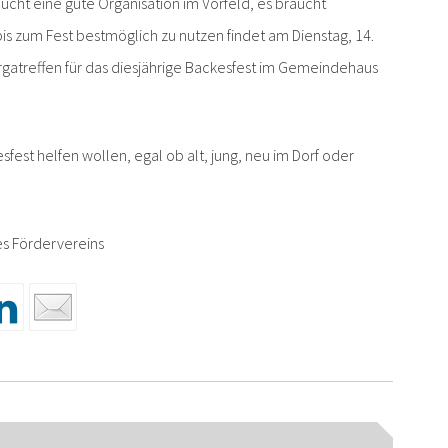
ht eine gute Organisation im Vorfeld, es braucht
bis zum Fest bestmöglich zu nutzen findet am Dienstag, 14.
rgatreffen für das diesjährige Backesfest im Gemeindehaus
sfest helfen wollen, egal ob alt, jung, neu im Dorf oder
s Fördervereins
n