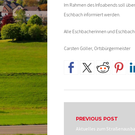
Im Rahmen des Infoabends soll übe
Eschbach informiert werden.
Alle Eschbacherinnen und Eschbache
Carsten Göller, Ortsbürgermeister
Beitragsnavigatio
PREVIOUS POST
Previous
Aktuelles zum Straßenausba