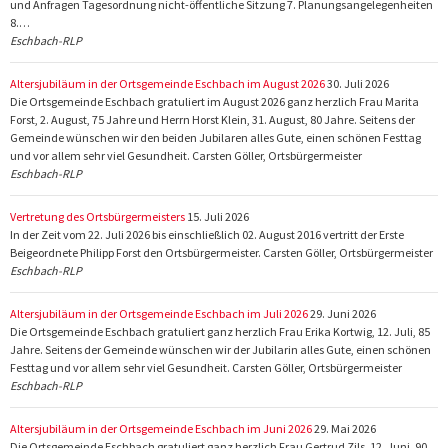
und Anfragen Tagesordnung nicht-öffentliche Sitzung 7. Planungsangelegenheiten
8.…
Eschbach-RLP
Altersjubiläum in der Ortsgemeinde Eschbach im August 2026
30. Juli 2026
Die Ortsgemeinde Eschbach gratuliert im August 2026 ganz herzlich Frau Marita
Forst, 2. August, 75 Jahre und Herrn Horst Klein, 31. August, 80 Jahre. Seitens der
Gemeinde wünschen wir den beiden Jubilaren alles Gute, einen schönen Festtag
und vor allem sehr viel Gesundheit. Carsten Göller, Ortsbürgermeister
Eschbach-RLP
Vertretung des Ortsbürgermeisters
15. Juli 2026
In der Zeit vom 22. Juli 2026 bis einschließlich 02. August 2016 vertritt der Erste
Beigeordnete Philipp Forst den Ortsbürgermeister. Carsten Göller, Ortsbürgermeister
Eschbach-RLP
Altersjubiläum in der Ortsgemeinde Eschbach im Juli 2026
29. Juni 2026
Die Ortsgemeinde Eschbach gratuliert ganz herzlich Frau Erika Kortwig, 12. Juli, 85
Jahre. Seitens der Gemeinde wünschen wir der Jubilarin alles Gute, einen schönen
Festtag und vor allem sehr viel Gesundheit. Carsten Göller, Ortsbürgermeister
Eschbach-RLP
Altersjubiläum in der Ortsgemeinde Eschbach im Juni 2026
29. Mai 2026
Die Ortsgemeinde Eschbach gratuliert ganz herzlich Frau Gertrud Zils, 12. Juni, 90