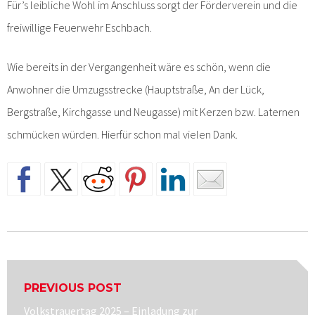
Für’s leibliche Wohl im Anschluss sorgt der Förderverein und die
freiwillige Feuerwehr Eschbach.
Wie bereits in der Vergangenheit wäre es schön, wenn die
Anwohner die Umzugsstrecke (Hauptstraße, An der Lück,
Bergstraße, Kirchgasse und Neugasse) mit Kerzen bzw. Laternen
schmücken würden. Hierfür schon mal vielen Dank.
Beitragsnavigation
PREVIOUS POST
Previous
Volkstrauertag 2025 – Einladung zur