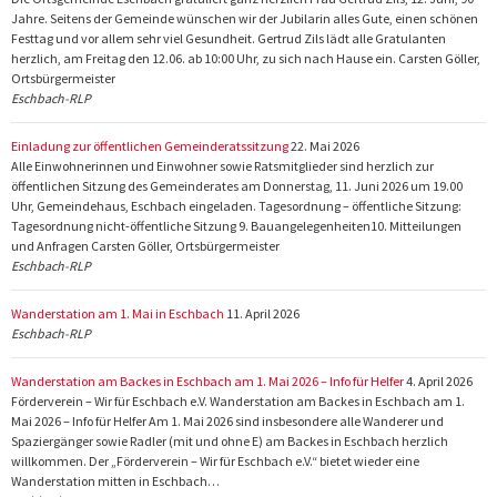
Jahre. Seitens der Gemeinde wünschen wir der Jubilarin alles Gute, einen schönen
Festtag und vor allem sehr viel Gesundheit. Gertrud Zils lädt alle Gratulanten
herzlich, am Freitag den 12.06. ab 10:00 Uhr, zu sich nach Hause ein. Carsten Göller,
Ortsbürgermeister
Eschbach-RLP
Einladung zur öffentlichen Gemeinderatssitzung
22. Mai 2026
Alle Einwohnerinnen und Einwohner sowie Ratsmitglieder sind herzlich zur
öffentlichen Sitzung des Gemeinderates am Donnerstag, 11. Juni 2026 um 19.00
Uhr, Gemeindehaus, Eschbach eingeladen. Tagesordnung – öffentliche Sitzung:
Tagesordnung nicht-öffentliche Sitzung 9. Bauangelegenheiten10. Mitteilungen
und Anfragen Carsten Göller, Ortsbürgermeister
Eschbach-RLP
Wanderstation am 1. Mai in Eschbach
11. April 2026
Eschbach-RLP
Wanderstation am Backes in Eschbach am 1. Mai 2026 – Info für Helfer
4. April 2026
Förderverein – Wir für Eschbach e.V. Wanderstation am Backes in Eschbach am 1.
Mai 2026 – Info für Helfer Am 1. Mai 2026 sind insbesondere alle Wanderer und
Spaziergänger sowie Radler (mit und ohne E) am Backes in Eschbach herzlich
willkommen. Der „Förderverein – Wir für Eschbach e.V.“ bietet wieder eine
Wanderstation mitten in Eschbach…