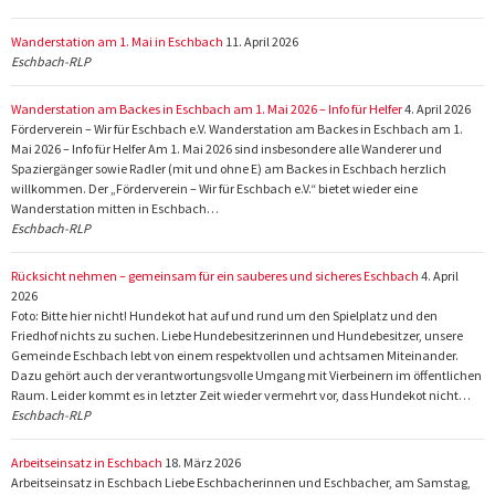
Wanderstation am 1. Mai in Eschbach
11. April 2026
Eschbach-RLP
Wanderstation am Backes in Eschbach am 1. Mai 2026 – Info für Helfer
4. April 2026
Förderverein – Wir für Eschbach e.V. Wanderstation am Backes in Eschbach am 1.
Mai 2026 – Info für Helfer Am 1. Mai 2026 sind insbesondere alle Wanderer und
Spaziergänger sowie Radler (mit und ohne E) am Backes in Eschbach herzlich
willkommen. Der „Förderverein – Wir für Eschbach e.V.“ bietet wieder eine
Wanderstation mitten in Eschbach…
Eschbach-RLP
Rücksicht nehmen – gemeinsam für ein sauberes und sicheres Eschbach
4. April
2026
Foto: Bitte hier nicht! Hundekot hat auf und rund um den Spielplatz und den
Friedhof nichts zu suchen. Liebe Hundebesitzerinnen und Hundebesitzer, unsere
Gemeinde Eschbach lebt von einem respektvollen und achtsamen Miteinander.
Dazu gehört auch der verantwortungsvolle Umgang mit Vierbeinern im öffentlichen
Raum. Leider kommt es in letzter Zeit wieder vermehrt vor, dass Hundekot nicht…
Eschbach-RLP
Arbeitseinsatz in Eschbach
18. März 2026
Arbeitseinsatz in Eschbach Liebe Eschbacherinnen und Eschbacher, am Samstag,