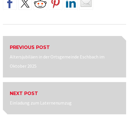
Beitragsnavigation
PREVIOUS POST
Previous
Altersjubiläen in der Ortsgemeinde Eschbach im
post:
Oktober 2025
NEXT POST
Next
Einladung zum Laternenumzug
post: