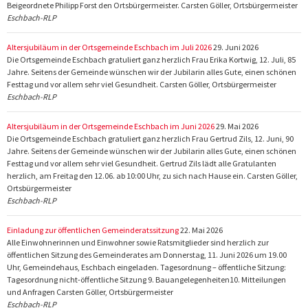
Beigeordnete Philipp Forst den Ortsbürgermeister. Carsten Göller, Ortsbürgermeister
Eschbach-RLP
Altersjubiläum in der Ortsgemeinde Eschbach im Juli 2026
29. Juni 2026
Die Ortsgemeinde Eschbach gratuliert ganz herzlich Frau Erika Kortwig, 12. Juli, 85
Jahre. Seitens der Gemeinde wünschen wir der Jubilarin alles Gute, einen schönen
Festtag und vor allem sehr viel Gesundheit. Carsten Göller, Ortsbürgermeister
Eschbach-RLP
Altersjubiläum in der Ortsgemeinde Eschbach im Juni 2026
29. Mai 2026
Die Ortsgemeinde Eschbach gratuliert ganz herzlich Frau Gertrud Zils, 12. Juni, 90
Jahre. Seitens der Gemeinde wünschen wir der Jubilarin alles Gute, einen schönen
Festtag und vor allem sehr viel Gesundheit. Gertrud Zils lädt alle Gratulanten
herzlich, am Freitag den 12.06. ab 10:00 Uhr, zu sich nach Hause ein. Carsten Göller,
Ortsbürgermeister
Eschbach-RLP
Einladung zur öffentlichen Gemeinderatssitzung
22. Mai 2026
Alle Einwohnerinnen und Einwohner sowie Ratsmitglieder sind herzlich zur
öffentlichen Sitzung des Gemeinderates am Donnerstag, 11. Juni 2026 um 19.00
Uhr, Gemeindehaus, Eschbach eingeladen. Tagesordnung – öffentliche Sitzung:
Tagesordnung nicht-öffentliche Sitzung 9. Bauangelegenheiten10. Mitteilungen
und Anfragen Carsten Göller, Ortsbürgermeister
Eschbach-RLP