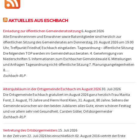
AKTUELLES AUS ESCHBACH
Einladung zur öffentlichen Gemeinderatssitzung
6. August 2026
Alle Einwohnerinnen und Einwohner sowie Ratsmitglieder sind herzlich zur
öffentlichen Sitzung des Gemeinderates am Donnerstag, 20. August 2026 um 19.00
Uhr, Treffpunkt Friedhof, Eschbach eingeladen. Tagesordnung – öffentliche Sitzung:
Die folgenden TOP werden im Gemeindehaus beraten. 4. Genehmigung von
Niederschriften 5. Informationen zum Eschbacher Gemeindewald 6. Mitteilungen
und Anfragen Tagesordnung nicht-öffentliche Sitzung 7. Planungsangelegenheiten
8.…
Eschbach-RLP
Altersjubiläum in der Ortsgemeinde Eschbach im August 2026
30. Juli 2026
Die Ortsgemeinde Eschbach gratuliert im August 2026 ganz herzlich Frau Marita
Forst, 2. August, 75 Jahre und Herrn Horst Klein, 31. August, 80 Jahre. Seitens der
Gemeinde wünschen wir den beiden Jubilaren alles Gute, einen schönen Festtag
und vor allem sehr viel Gesundheit. Carsten Göller, Ortsbürgermeister
Eschbach-RLP
Vertretung des Ortsbürgermeisters
15. Juli 2026
In der Zeit vom 22. Juli 2026 bis einschließlich 02. August 2016 vertritt der Erste