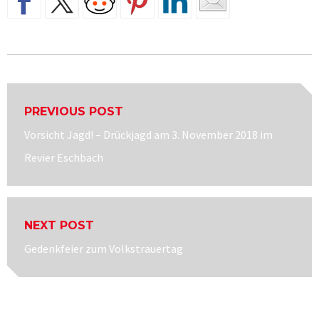
Beitragsnavigation
PREVIOUS POST
Previous
Vorsicht Jagd! – Drückjagd am 3. November 2018 im
post:
Revier Eschbach
NEXT POST
Next
Gedenkfeier zum Volkstrauertag
post: