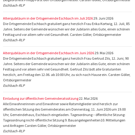
Eschbach-RLP
Altersjubiläum in der Ortsgemeinde Eschbach im Juli 2026
29. Juni 2026
Die Ortsgemeinde Eschbach gratuliert ganz herzlich Frau Erika Kortwig, 12. Juli, 85
Jahre. Seitens der Gemeinde wünschen wir der Jubilarin alles Gute, einen schönen
Festtag und vor allem sehr viel Gesundheit. Carsten Göller, Ortsbürgermeister
Eschbach-RLP
Altersjubiläum in der Ortsgemeinde Eschbach im Juni 2026
29. Mai 2026
Die Ortsgemeinde Eschbach gratuliert ganz herzlich Frau Gertrud Zils, 12. Juni, 90
Jahre. Seitens der Gemeinde wünschen wir der Jubilarin alles Gute, einen schönen
Festtag und vor allem sehr viel Gesundheit. Gertrud Zils lädt alle Gratulanten
herzlich, am Freitag den 12.06. ab 10:00 Uhr, zu sich nach Hause ein. Carsten Göller,
Ortsbürgermeister
Eschbach-RLP
Einladung zur öffentlichen Gemeinderatssitzung
22. Mai 2026
Alle Einwohnerinnen und Einwohner sowie Ratsmitglieder sind herzlich zur
öffentlichen Sitzung des Gemeinderates am Donnerstag, 11. Juni 2026 um 19.00
Uhr, Gemeindehaus, Eschbach eingeladen. Tagesordnung – öffentliche Sitzung:
Tagesordnung nicht-öffentliche Sitzung 9. Bauangelegenheiten10. Mitteilungen
und Anfragen Carsten Göller, Ortsbürgermeister
Eschbach-RLP