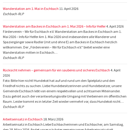
Wanderstation am 1. Mai in Eschbach
11. April 2026
Eschbach-RLP
Wanderstation am Backes in Eschbach am 1. Mai 2026 – Info für Helfer
4. April 2026
Förderverein – Wir für Eschbach e.V. Wanderstation am Backes in Eschbach am 1.
Mai 2026 – Info für Helfer Am 1. Mai 2026 sind insbesondere alle Wanderer und
Spaziergänger sowie Radler (mit und ohne E) am Backes in Eschbach herzlich
willkommen. Der „Förderverein – Wir für Eschbach e.V.“ bietet wieder eine
Wanderstation mitten in Eschbach…
Eschbach-RLP
Rücksicht nehmen – gemeinsam für ein sauberes und sicheres Eschbach
4. April
2026
Foto: Bitte hier nicht! Hundekot hat auf und rund um den Spielplatz und den
Friedhof nichts zu suchen. Liebe Hundebesitzerinnen und Hundebesitzer, unsere
Gemeinde Eschbach lebt von einem respektvollen und achtsamen Miteinander.
Dazu gehört auch der verantwortungsvolle Umgang mit Vierbeinern im öffentlichen
Raum. Leider kommt es in letzter Zeit wieder vermehrt vor, dass Hundekot nicht…
Eschbach-RLP
Arbeitseinsatz in Eschbach
18. März 2026
Arbeitseinsatz in Eschbach Liebe Eschbacherinnen und Eschbacher, am Samstag,
den 28. März 2026, findet unser nächster gemeinsamer Arbeitseinsatz statt.