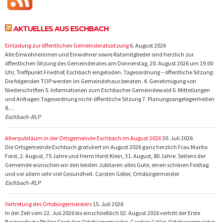
AKTUELLES AUS ESCHBACH
Einladung zur öffentlichen Gemeinderatssitzung
6. August 2026
Alle Einwohnerinnen und Einwohner sowie Ratsmitglieder sind herzlich zur
öffentlichen Sitzung des Gemeinderates am Donnerstag, 20. August 2026 um 19.00
Uhr, Treffpunkt Friedhof, Eschbach eingeladen. Tagesordnung – öffentliche Sitzung:
Die folgenden TOP werden im Gemeindehaus beraten. 4. Genehmigung von
Niederschriften 5. Informationen zum Eschbacher Gemeindewald 6. Mitteilungen
und Anfragen Tagesordnung nicht-öffentliche Sitzung 7. Planungsangelegenheiten
8.…
Eschbach-RLP
Altersjubiläum in der Ortsgemeinde Eschbach im August 2026
30. Juli 2026
Die Ortsgemeinde Eschbach gratuliert im August 2026 ganz herzlich Frau Marita
Forst, 2. August, 75 Jahre und Herrn Horst Klein, 31. August, 80 Jahre. Seitens der
Gemeinde wünschen wir den beiden Jubilaren alles Gute, einen schönen Festtag
und vor allem sehr viel Gesundheit. Carsten Göller, Ortsbürgermeister
Eschbach-RLP
Vertretung des Ortsbürgermeisters
15. Juli 2026
In der Zeit vom 22. Juli 2026 bis einschließlich 02. August 2016 vertritt der Erste
Beigeordnete Philipp Forst den Ortsbürgermeister. Carsten Göller, Ortsbürgermeister