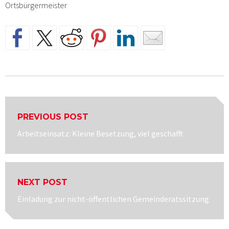
Ortsbürgermeister
Beitragsnavigation
PREVIOUS POST
Previous
Arbeitseinsatz: Kleine Besetzung, viel geschafft
post:
NEXT POST
Next
Einladung zur nicht-öffentlichen Gemeinderatssitzung
post: