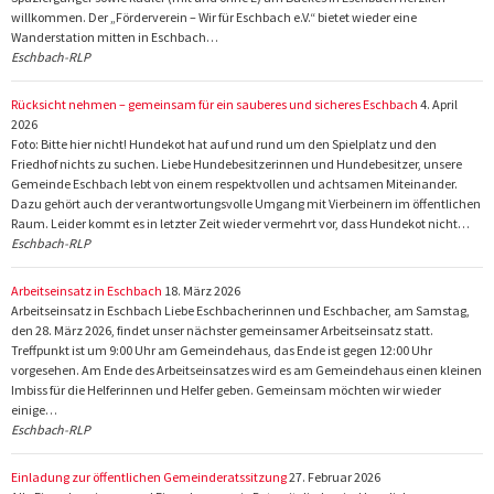
willkommen. Der „Förderverein – Wir für Eschbach e.V.“ bietet wieder eine
Wanderstation mitten in Eschbach…
Eschbach-RLP
Rücksicht nehmen – gemeinsam für ein sauberes und sicheres Eschbach
4. April
2026
Foto: Bitte hier nicht! Hundekot hat auf und rund um den Spielplatz und den
Friedhof nichts zu suchen. Liebe Hundebesitzerinnen und Hundebesitzer, unsere
Gemeinde Eschbach lebt von einem respektvollen und achtsamen Miteinander.
Dazu gehört auch der verantwortungsvolle Umgang mit Vierbeinern im öffentlichen
Raum. Leider kommt es in letzter Zeit wieder vermehrt vor, dass Hundekot nicht…
Eschbach-RLP
Arbeitseinsatz in Eschbach
18. März 2026
Arbeitseinsatz in Eschbach Liebe Eschbacherinnen und Eschbacher, am Samstag,
den 28. März 2026, findet unser nächster gemeinsamer Arbeitseinsatz statt.
Treffpunkt ist um 9:00 Uhr am Gemeindehaus, das Ende ist gegen 12:00 Uhr
vorgesehen. Am Ende des Arbeitseinsatzes wird es am Gemeindehaus einen kleinen
Imbiss für die Helferinnen und Helfer geben. Gemeinsam möchten wir wieder
einige…
Eschbach-RLP
Einladung zur öffentlichen Gemeinderatssitzung
27. Februar 2026