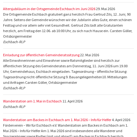
Altersjubiläum in der Ortsgemeinde Eschbach im Juni 2026
29. Mai 2026
Die Ortsgemeinde Eschbach gratuliert ganz herzlich Frau Gertrud Zils, 12. Juni, 90
Jahre. Seitens der Gemeinde wünschen wir der Jubilarin alles Gute, einen schönen
Festtag und vor allem sehr viel Gesundheit. Gertrud Zils lädt alle Gratulanten
herzlich, am Freitag den 12.06. ab 10:00 Uhr, zu sich nach Hause ein. Carsten Göller,
Ortsbürgermeister
Eschbach-RLP
Einladung zur öffentlichen Gemeinderatssitzung
22. Mai 2026
Alle Einwohnerinnen und Einwohner sowie Ratsmitglieder sind herzlich zur
öffentlichen Sitzung des Gemeinderates am Donnerstag, 11. Juni 2026 um 19.00
Uhr, Gemeindehaus, Eschbach eingeladen. Tagesordnung – öffentliche Sitzung:
Tagesordnung nicht-öffentliche Sitzung 9. Bauangelegenheiten10. Mitteilungen
und Anfragen Carsten Göller, Ortsbürgermeister
Eschbach-RLP
Wanderstation am 1. Mai in Eschbach
11. April 2026
Eschbach-RLP
Wanderstation am Backes in Eschbach am 1. Mai 2026 – Info für Helfer
4. April 2026
Förderverein – Wir für Eschbach e.V. Wanderstation am Backes in Eschbach am 1.
Mai 2026 – Info für Helfer Am 1. Mai 2026 sind insbesondere alle Wanderer und
Spaziergänger sowie Radler (mit und ohne E) am Backes in Eschbach herzlich