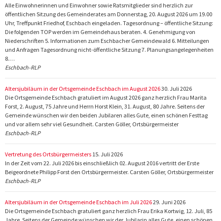
Alle Einwohnerinnen und Einwohner sowie Ratsmitglieder sind herzlich zur
öffentlichen Sitzung des Gemeinderates am Donnerstag, 20. August 2026 um 19.00
Uhr, Treffpunkt Friedhof, Eschbach eingeladen. Tagesordnung – öffentliche Sitzung:
Die folgenden TOP werden im Gemeindehaus beraten. 4. Genehmigung von
Niederschriften 5. Informationen zum Eschbacher Gemeindewald 6. Mitteilungen
und Anfragen Tagesordnung nicht-öffentliche Sitzung 7. Planungsangelegenheiten
8.…
Eschbach-RLP
Altersjubiläum in der Ortsgemeinde Eschbach im August 2026
30. Juli 2026
Die Ortsgemeinde Eschbach gratuliert im August 2026 ganz herzlich Frau Marita
Forst, 2. August, 75 Jahre und Herrn Horst Klein, 31. August, 80 Jahre. Seitens der
Gemeinde wünschen wir den beiden Jubilaren alles Gute, einen schönen Festtag
und vor allem sehr viel Gesundheit. Carsten Göller, Ortsbürgermeister
Eschbach-RLP
Vertretung des Ortsbürgermeisters
15. Juli 2026
In der Zeit vom 22. Juli 2026 bis einschließlich 02. August 2016 vertritt der Erste
Beigeordnete Philipp Forst den Ortsbürgermeister. Carsten Göller, Ortsbürgermeister
Eschbach-RLP
Altersjubiläum in der Ortsgemeinde Eschbach im Juli 2026
29. Juni 2026
Die Ortsgemeinde Eschbach gratuliert ganz herzlich Frau Erika Kortwig, 12. Juli, 85
Jahre. Seitens der Gemeinde wünschen wir der Jubilarin alles Gute, einen schönen