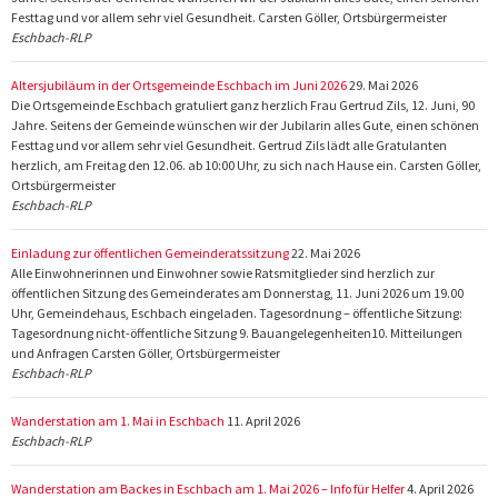
Festtag und vor allem sehr viel Gesundheit. Carsten Göller, Ortsbürgermeister
Eschbach-RLP
Altersjubiläum in der Ortsgemeinde Eschbach im Juni 2026
29. Mai 2026
Die Ortsgemeinde Eschbach gratuliert ganz herzlich Frau Gertrud Zils, 12. Juni, 90
Jahre. Seitens der Gemeinde wünschen wir der Jubilarin alles Gute, einen schönen
Festtag und vor allem sehr viel Gesundheit. Gertrud Zils lädt alle Gratulanten
herzlich, am Freitag den 12.06. ab 10:00 Uhr, zu sich nach Hause ein. Carsten Göller,
Ortsbürgermeister
Eschbach-RLP
Einladung zur öffentlichen Gemeinderatssitzung
22. Mai 2026
Alle Einwohnerinnen und Einwohner sowie Ratsmitglieder sind herzlich zur
öffentlichen Sitzung des Gemeinderates am Donnerstag, 11. Juni 2026 um 19.00
Uhr, Gemeindehaus, Eschbach eingeladen. Tagesordnung – öffentliche Sitzung:
Tagesordnung nicht-öffentliche Sitzung 9. Bauangelegenheiten10. Mitteilungen
und Anfragen Carsten Göller, Ortsbürgermeister
Eschbach-RLP
Wanderstation am 1. Mai in Eschbach
11. April 2026
Eschbach-RLP
Wanderstation am Backes in Eschbach am 1. Mai 2026 – Info für Helfer
4. April 2026