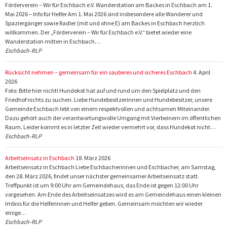
Förderverein – Wir für Eschbach e.V. Wanderstation am Backes in Eschbach am 1.
Mai 2026 – Info für Helfer Am 1. Mai 2026 sind insbesondere alle Wanderer und
Spaziergänger sowie Radler (mit und ohne E) am Backes in Eschbach herzlich
willkommen. Der „Förderverein – Wir für Eschbach e.V.“ bietet wieder eine
Wanderstation mitten in Eschbach…
Eschbach-RLP
Rücksicht nehmen – gemeinsam für ein sauberes und sicheres Eschbach
4. April
2026
Foto: Bitte hier nicht! Hundekot hat auf und rund um den Spielplatz und den
Friedhof nichts zu suchen. Liebe Hundebesitzerinnen und Hundebesitzer, unsere
Gemeinde Eschbach lebt von einem respektvollen und achtsamen Miteinander.
Dazu gehört auch der verantwortungsvolle Umgang mit Vierbeinern im öffentlichen
Raum. Leider kommt es in letzter Zeit wieder vermehrt vor, dass Hundekot nicht…
Eschbach-RLP
Arbeitseinsatz in Eschbach
18. März 2026
Arbeitseinsatz in Eschbach Liebe Eschbacherinnen und Eschbacher, am Samstag,
den 28. März 2026, findet unser nächster gemeinsamer Arbeitseinsatz statt.
Treffpunkt ist um 9:00 Uhr am Gemeindehaus, das Ende ist gegen 12:00 Uhr
vorgesehen. Am Ende des Arbeitseinsatzes wird es am Gemeindehaus einen kleinen
Imbiss für die Helferinnen und Helfer geben. Gemeinsam möchten wir wieder
einige…
Eschbach-RLP