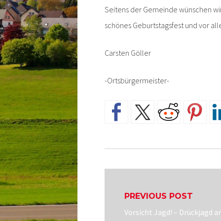
Seitens der Gemeinde wünschen wir 
schönes Geburtstagsfest und vor al
Carsten Göller
-Ortsbürgermeister-
Beitragsnavigatio
PREVIOUS POST
Previous
Vorsicht Jagd! – Drückjagd 