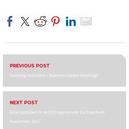
Beitragsnavigation
PREVIOUS POST
Previous
Feldweg repariert – Wasserschäden beseitigt
post:
NEXT POST
Next
Altersjubiläen in der Ortsgemeinde Eschbach im
post:
November 2017