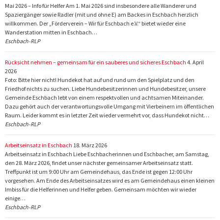
Mai 2026 – Info für Helfer Am 1. Mai 2026 sind insbesondere alle Wanderer und
Spaziergänger sowie Radler (mit und ohne E) am Backes in Eschbach herzlich
willkommen. Der „Förderverein – Wir für Eschbach e.V.“ bietet wieder eine
Wanderstation mitten in Eschbach…
Eschbach-RLP
Rücksicht nehmen – gemeinsam für ein sauberes und sicheres Eschbach
4. April
2026
Foto: Bitte hier nicht! Hundekot hat auf und rund um den Spielplatz und den
Friedhof nichts zu suchen. Liebe Hundebesitzerinnen und Hundebesitzer, unsere
Gemeinde Eschbach lebt von einem respektvollen und achtsamen Miteinander.
Dazu gehört auch der verantwortungsvolle Umgang mit Vierbeinern im öffentlichen
Raum. Leider kommt es in letzter Zeit wieder vermehrt vor, dass Hundekot nicht…
Eschbach-RLP
Arbeitseinsatz in Eschbach
18. März 2026
Arbeitseinsatz in Eschbach Liebe Eschbacherinnen und Eschbacher, am Samstag,
den 28. März 2026, findet unser nächster gemeinsamer Arbeitseinsatz statt.
Treffpunkt ist um 9:00 Uhr am Gemeindehaus, das Ende ist gegen 12:00 Uhr
vorgesehen. Am Ende des Arbeitseinsatzes wird es am Gemeindehaus einen kleinen
Imbiss für die Helferinnen und Helfer geben. Gemeinsam möchten wir wieder
einige…
Eschbach-RLP