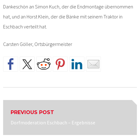
Dankeschön an Simon Kuch, der die Endmontage übernommen
hat, und an Horst Klein, der die Bänke mit seinem Traktor in
Eschbach verteilt hat.
Carsten Göller, Ortsbürgermeister
Beitragsnavigation
PREVIOUS POST
Previous
Dorfmoderation Eschbach – Ergebnisse
post: