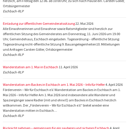
herzlich, am Freitag den 12.06. ab 10:00 Uhr, zu sich nach Hause ein. Carsten Göller,
Ortsbürgermeister
Eschbach-RLP
Einladung zur öffentlichen Gemeinderatssitzung
22. Mai 2026
Alle Einwohnerinnen und Einwohner sowie Ratsmitglieder sind herzlich zur
öffentlichen Sitzung des Gemeinderates am Donnerstag, 11. Juni 2026 um 19.00
Uhr, Gemeindehaus, Eschbach eingeladen. Tagesordnung – öffentliche Sitzung:
Tagesordnung nicht-öffentliche Sitzung 9. Bauangelegenheiten10. Mitteilungen
und Anfragen Carsten Göller, Ortsbürgermeister
Eschbach-RLP
Wanderstation am 1. Mai in Eschbach
11. April 2026
Eschbach-RLP
Wanderstation am Backes in Eschbach am 1. Mai 2026 – Info für Helfer
4. April 2026
Förderverein – Wir für Eschbach e.V. Wanderstation am Backes in Eschbach am 1.
Mai 2026 – Info für Helfer Am 1. Mai 2026 sind insbesondere alle Wanderer und
Spaziergänger sowie Radler (mit und ohne E) am Backes in Eschbach herzlich
willkommen. Der „Förderverein – Wir für Eschbach e.V.“ bietet wieder eine
Wanderstation mitten in Eschbach…
Eschbach-RLP
Rücksicht nehmen – gemeinsam für ein sauberes und sicheres Eschbach
4. April