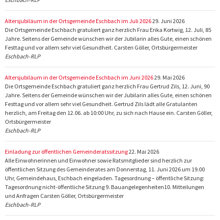
Altersjubiläum in der Ortsgemeinde Eschbach im Juli 2026
29. Juni 2026
Die Ortsgemeinde Eschbach gratuliert ganz herzlich Frau Erika Kortwig, 12. Juli, 85
Jahre. Seitens der Gemeinde wünschen wir der Jubilarin alles Gute, einen schönen
Festtag und vor allem sehr viel Gesundheit. Carsten Göller, Ortsbürgermeister
Eschbach-RLP
Altersjubiläum in der Ortsgemeinde Eschbach im Juni 2026
29. Mai 2026
Die Ortsgemeinde Eschbach gratuliert ganz herzlich Frau Gertrud Zils, 12. Juni, 90
Jahre. Seitens der Gemeinde wünschen wir der Jubilarin alles Gute, einen schönen
Festtag und vor allem sehr viel Gesundheit. Gertrud Zils lädt alle Gratulanten
herzlich, am Freitag den 12.06. ab 10:00 Uhr, zu sich nach Hause ein. Carsten Göller,
Ortsbürgermeister
Eschbach-RLP
Einladung zur öffentlichen Gemeinderatssitzung
22. Mai 2026
Alle Einwohnerinnen und Einwohner sowie Ratsmitglieder sind herzlich zur
öffentlichen Sitzung des Gemeinderates am Donnerstag, 11. Juni 2026 um 19.00
Uhr, Gemeindehaus, Eschbach eingeladen. Tagesordnung – öffentliche Sitzung:
Tagesordnung nicht-öffentliche Sitzung 9. Bauangelegenheiten10. Mitteilungen
und Anfragen Carsten Göller, Ortsbürgermeister
Eschbach-RLP