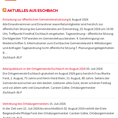
AKTUELLES AUS ESCHBACH
Einladung zur öffentlichen Gemeinderatssitzung
6. August 2026
Alle Einwohnerinnen und Einwohner sowie Ratsmitglieder sind herzlich zur
öffentlichen Sitzung des Gemeinderates am Donnerstag, 20. August 2026 um 19.00
Uhr, Treffpunkt Friedhof, Eschbach eingeladen. Tagesordnung – öffentliche Sitzung:
Die folgenden TOP werden im Gemeindehaus beraten. 4. Genehmigung von
Niederschriften 5. Informationen zum Eschbacher Gemeindewald 6. Mitteilungen
und Anfragen Tagesordnung nicht-öffentliche Sitzung 7. Planungsangelegenheiten
8.…
Eschbach-RLP
Altersjubiläum in der Ortsgemeinde Eschbach im August 2026
30. Juli 2026
Die Ortsgemeinde Eschbach gratuliert im August 2026 ganz herzlich Frau Marita
Forst, 2. August, 75 Jahre und Herrn Horst Klein, 31. August, 80 Jahre. Seitens der
Gemeinde wünschen wir den beiden Jubilaren alles Gute, einen schönen Festtag
und vor allem sehr viel Gesundheit. Carsten Göller, Ortsbürgermeister
Eschbach-RLP
Vertretung des Ortsbürgermeisters
15. Juli 2026
In der Zeit vom 22. Juli 2026 bis einschließlich 02. August 2016 vertritt der Erste
Beigeordnete Philipp Forst den Ortsbürgermeister. Carsten Göller, Ortsbürgermeister
Eschbach-RLP