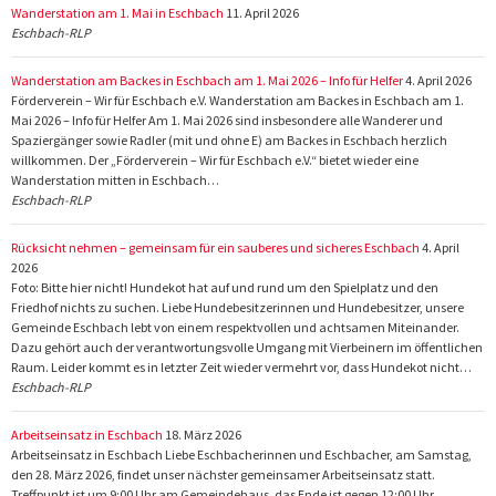
Wanderstation am 1. Mai in Eschbach
11. April 2026
Eschbach-RLP
Wanderstation am Backes in Eschbach am 1. Mai 2026 – Info für Helfer
4. April 2026
Förderverein – Wir für Eschbach e.V. Wanderstation am Backes in Eschbach am 1.
Mai 2026 – Info für Helfer Am 1. Mai 2026 sind insbesondere alle Wanderer und
Spaziergänger sowie Radler (mit und ohne E) am Backes in Eschbach herzlich
willkommen. Der „Förderverein – Wir für Eschbach e.V.“ bietet wieder eine
Wanderstation mitten in Eschbach…
Eschbach-RLP
Rücksicht nehmen – gemeinsam für ein sauberes und sicheres Eschbach
4. April
2026
Foto: Bitte hier nicht! Hundekot hat auf und rund um den Spielplatz und den
Friedhof nichts zu suchen. Liebe Hundebesitzerinnen und Hundebesitzer, unsere
Gemeinde Eschbach lebt von einem respektvollen und achtsamen Miteinander.
Dazu gehört auch der verantwortungsvolle Umgang mit Vierbeinern im öffentlichen
Raum. Leider kommt es in letzter Zeit wieder vermehrt vor, dass Hundekot nicht…
Eschbach-RLP
Arbeitseinsatz in Eschbach
18. März 2026
Arbeitseinsatz in Eschbach Liebe Eschbacherinnen und Eschbacher, am Samstag,
den 28. März 2026, findet unser nächster gemeinsamer Arbeitseinsatz statt.
Treffpunkt ist um 9:00 Uhr am Gemeindehaus, das Ende ist gegen 12:00 Uhr