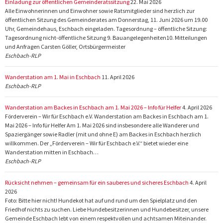
Einladung zur öffentlichen Gemeinderatssitzung
22. Mai 2026
Alle Einwohnerinnen und Einwohner sowie Ratsmitglieder sind herzlich zur
öffentlichen Sitzung des Gemeinderates am Donnerstag, 11. Juni 2026 um 19.00
Uhr, Gemeindehaus, Eschbach eingeladen. Tagesordnung – öffentliche Sitzung:
Tagesordnung nicht-öffentliche Sitzung 9. Bauangelegenheiten10. Mitteilungen
und Anfragen Carsten Göller, Ortsbürgermeister
Eschbach-RLP
Wanderstation am 1. Mai in Eschbach
11. April 2026
Eschbach-RLP
Wanderstation am Backes in Eschbach am 1. Mai 2026 – Info für Helfer
4. April 2026
Förderverein – Wir für Eschbach e.V. Wanderstation am Backes in Eschbach am 1.
Mai 2026 – Info für Helfer Am 1. Mai 2026 sind insbesondere alle Wanderer und
Spaziergänger sowie Radler (mit und ohne E) am Backes in Eschbach herzlich
willkommen. Der „Förderverein – Wir für Eschbach e.V.“ bietet wieder eine
Wanderstation mitten in Eschbach…
Eschbach-RLP
Rücksicht nehmen – gemeinsam für ein sauberes und sicheres Eschbach
4. April
2026
Foto: Bitte hier nicht! Hundekot hat auf und rund um den Spielplatz und den
Friedhof nichts zu suchen. Liebe Hundebesitzerinnen und Hundebesitzer, unsere
Gemeinde Eschbach lebt von einem respektvollen und achtsamen Miteinander.