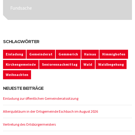
Next
Fundsache
post:
SCHLAGWÖRTER
Einladung
Gemeinderat
Gemmerich
Hainau
Himmighofen
Kirchengemeinde
Seniorennachmittag
Wald
Waldbegehung
Weihnachten
NEUESTE BEITRÄGE
Einladung zur öffentlichen Gemeinderatssitzung
Altersjubiläum in der Ortsgemeinde Eschbach im August 2026
Vertretung des Ortsbürgermeisters