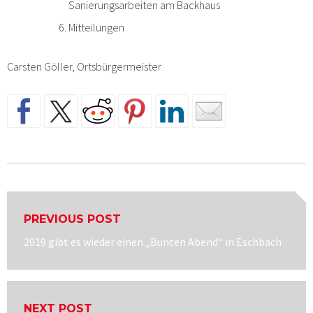
Sanierungsarbeiten am Backhaus
Mitteilungen
Carsten Göller, Ortsbürgermeister
Beitragsnavigation
PREVIOUS POST
Previous
2019 gibt es wieder einen „Bunten Abend“ in Eschbach
post:
NEXT POST