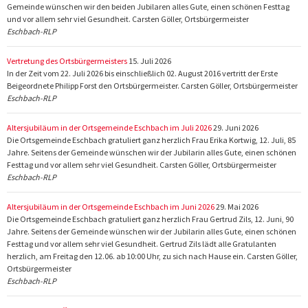
Gemeinde wünschen wir den beiden Jubilaren alles Gute, einen schönen Festtag
und vor allem sehr viel Gesundheit. Carsten Göller, Ortsbürgermeister
Eschbach-RLP
Vertretung des Ortsbürgermeisters
15. Juli 2026
In der Zeit vom 22. Juli 2026 bis einschließlich 02. August 2016 vertritt der Erste
Beigeordnete Philipp Forst den Ortsbürgermeister. Carsten Göller, Ortsbürgermeister
Eschbach-RLP
Altersjubiläum in der Ortsgemeinde Eschbach im Juli 2026
29. Juni 2026
Die Ortsgemeinde Eschbach gratuliert ganz herzlich Frau Erika Kortwig, 12. Juli, 85
Jahre. Seitens der Gemeinde wünschen wir der Jubilarin alles Gute, einen schönen
Festtag und vor allem sehr viel Gesundheit. Carsten Göller, Ortsbürgermeister
Eschbach-RLP
Altersjubiläum in der Ortsgemeinde Eschbach im Juni 2026
29. Mai 2026
Die Ortsgemeinde Eschbach gratuliert ganz herzlich Frau Gertrud Zils, 12. Juni, 90
Jahre. Seitens der Gemeinde wünschen wir der Jubilarin alles Gute, einen schönen
Festtag und vor allem sehr viel Gesundheit. Gertrud Zils lädt alle Gratulanten
herzlich, am Freitag den 12.06. ab 10:00 Uhr, zu sich nach Hause ein. Carsten Göller,
Ortsbürgermeister
Eschbach-RLP